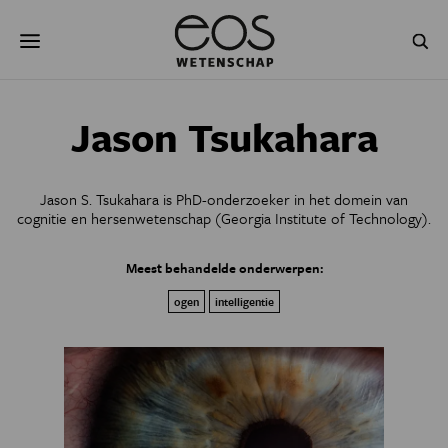
Overslaan
Zoeken
en
naar
de
inhoud
gaan
NATUUR & MILIEU
TECHNOLOGIE
Jason Tsukahara
GEZONDHEID
RUIMTE
Jason S. Tsukahara is PhD-onderzoeker in het domein van
NATUURWETENSCHAPPEN
GESCHIEDENIS
cognitie en hersenwetenschap (Georgia Institute of Technology).
PSYCHE & BREIN
BLOGS
Meest behandelde onderwerpen:
ogen
intelligentie
PODCAST
AGENDA
JONGE UITDAGERS