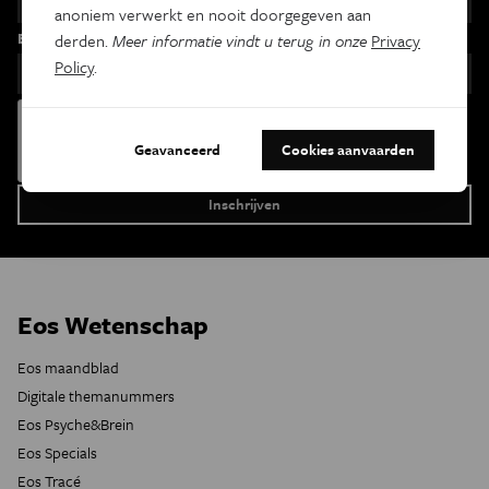
anoniem verwerkt en nooit doorgegeven aan
Email
derden.
Meer informatie vindt u terug in onze
Privacy
Policy
.
Geavanceerd
Cookies aanvaarden
Eos Wetenschap
Eos maandblad
Digitale themanummers
Eos Psyche&Brein
Eos Specials
Eos Tracé