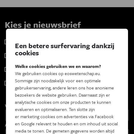
Kies je nieuwsbrief
Eos Wetenschap
Een betere surfervaring dankzij
2 x week
cookies
Tracé
Wekelijks
Welke cookies gebruiken we en waarom?
Psyche & brein
We gebruiken cookies op eoswetenschap.eu.
Tweewekelijks
Sommige zijn noodzakelijk voor een optimale
Iedereen wetenschapper
gebruikerservaring, andere leren ons hoe anonieme
Maandelijks
bezoekers de website gebruiken. Daarnaast zijn er
analytische cookies om onze producten te kunnen
Voornaam
evalueren en optimaliseren. Ten slotte zijn
er marketing cookies om advertenties via Facebook
en Google relevant te houden en om inhoud uit social
Achternaam
media te tonen. De gemeten gegevens worden altijd