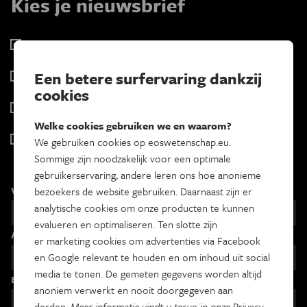
Kies je nieuwsbrief
Eos Wetenschap
2 x week
Een betere surfervaring dankzij
Tracé
cookies
Wekelijks
Psyche & brein
Tweewekelijks
Welke cookies gebruiken we en waarom?
Iedereen wetenschapper
We gebruiken cookies op eoswetenschap.eu.
Maandelijks
Sommige zijn noodzakelijk voor een optimale
gebruikerservaring, andere leren ons hoe anonieme
Voornaam
bezoekers de website gebruiken. Daarnaast zijn er
analytische cookies om onze producten te kunnen
evalueren en optimaliseren. Ten slotte zijn
Achternaam
er marketing cookies om advertenties via Facebook
en Google relevant te houden en om inhoud uit social
media te tonen. De gemeten gegevens worden altijd
Email
anoniem verwerkt en nooit doorgegeven aan
derden.
Meer informatie vindt u terug in onze
Privacy