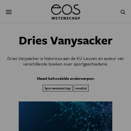
Overslaan
Zoeken
en
naar
de
inhoud
gaan
NATUUR & MILIEU
TECHNOLOGIE
Dries Vanysacker
GEZONDHEID
RUIMTE
Dries Vanysacker is historicus aan de KU Leuven en auteur van
NATUURWETENSCHAPPEN
GESCHIEDENIS
verschillende boeken over sportgeschiedenis.
PSYCHE & BREIN
BLOGS
Meest behandelde onderwerpen:
Sportwetenschap
voetbal
PODCAST
AGENDA
JONGE UITDAGERS