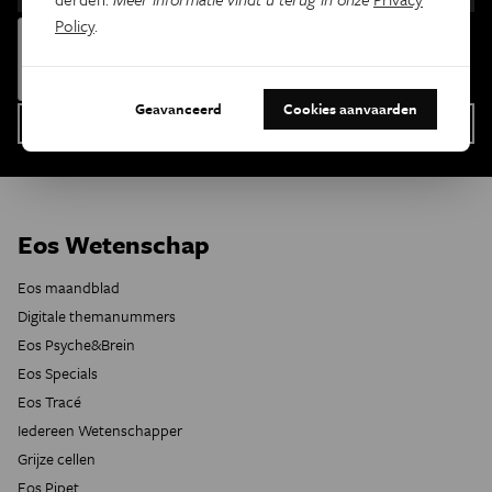
Policy
.
Geavanceerd
Cookies aanvaarden
Eos Wetenschap
Eos maandblad
Digitale themanummers
Eos Psyche&Brein
Eos Specials
Eos Tracé
Iedereen Wetenschapper
Grijze cellen
Eos Pipet