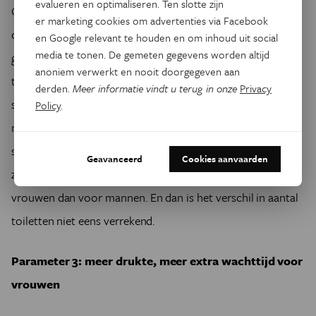
evalueren en optimaliseren. Ten slotte zijn
Om de waarde van de werklast voor beide gevallen kleiner
er marketing cookies om advertenties via Facebook
dan 1 te houden (de voorwaarde waaronder de formules
en Google relevant te houden en om inhoud uit social
media te tonen. De gemeten gegevens worden altijd
gebruikt mogen worden) gaan we uit van een gemiddelde
anoniem verwerkt en nooit doorgegeven aan
tijd tussen de aankomsten van 10 seconden. De resultaten
derden.
Meer informatie vindt u terug in onze
Privacy
spreken boekdelen: vrouwen wachten gemiddeld één volle
Policy
.
minuut, terwijl mannen gemiddeld een luchtige 1,52
seconden wachttijd doorstaan. Het verschil in toilettijd
Geavanceerd
Cookies aanvaarden
zorgt dus voor zowat veertig keer meer wachten voor
vrouwen dan voor mannen. En dan is het verschil in aantal
toiletten niet eens verrekend.
Parameter 3: meer drukte, meer extra wachttijd voor
vrouwen