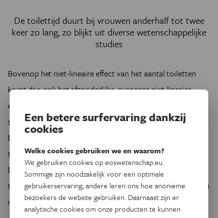
De toilettijd duurt bij vrouwen anderhalf tot twee
keer zo lang, zo blijkt uit diverse wetenschappelijke
studies
Bovenop het niet-lineaire effect van het aantal toiletten
komt dan ook het afzonderlijke, eveneens niet-lineaire
effect van de toilettijd, wat voor nog sneller omhoog
Een betere surfervaring dankzij
schietende wachttijden zorgt. Met behulp van
cookies
bovenstaande formules kunnen we het effect van langere
Welke cookies gebruiken we en waarom?
toilettijden ook apart bekijken. Hierbij nemen we
We gebruiken cookies op eoswetenschap.eu.
bijvoorbeeld aan dat mannen en vrouwen beiden 10
Sommige zijn noodzakelijk voor een optimale
toiletten ter beschikking hebben. Mannen doen gemiddeld 1
gebruikerservaring, andere leren ons hoe anonieme
bezoekers de website gebruiken. Daarnaast zijn er
minuut over hun plasje, vrouwen de helft zolang (1m30s).
analytische cookies om onze producten te kunnen