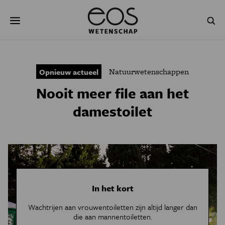
Overslaan
Zoeken
en
naar
de
inhoud
gaan
NATUUR & MILIEU
TECHNOLOGIE
Natuurwetenschappen
Opnieuw actueel
GEZONDHEID
RUIMTE
Nooit meer file aan het
NATUURWETENSCHAPPEN
GESCHIEDENIS
damestoilet
PSYCHE & BREIN
BLOGS
PODCAST
AGENDA
JONGE UITDAGERS
In het kort
Wachtrijen aan vrouwentoiletten zijn altijd langer dan
die aan mannentoiletten.