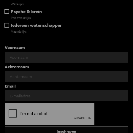
Wekelijks
Psyche & brein
Tweewekelijks
Iedereen wetenschapper
Maandelijks
Voornaam
Achternaam
Email