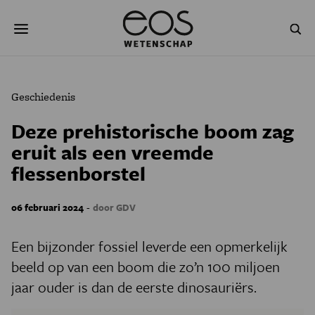
Overslaan
Zoeken
en
naar
de
inhoud
gaan
NATUUR & MILIEU
TECHNOLOGIE
Geschiedenis
GEZONDHEID
RUIMTE
Deze prehistorische boom zag
eruit als een vreemde
NATUURWETENSCHAPPEN
GESCHIEDENIS
flessenborstel
PSYCHE & BREIN
BLOGS
-
06 februari 2024
door GDV
PODCAST
AGENDA
Een bijzonder fossiel leverde een opmerkelijk
JONGE UITDAGERS
beeld op van een boom die zo’n 100 miljoen
jaar ouder is dan de eerste dinosauriërs.