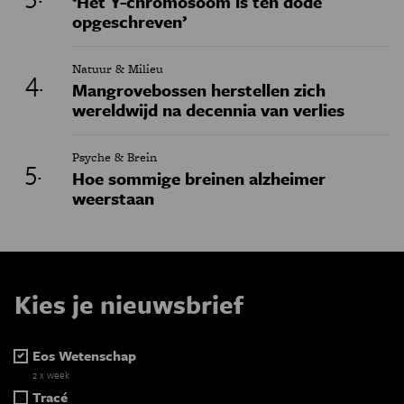
‘Het Y-chromosoom is ten dode
opgeschreven’
Natuur & Milieu
Mangrovebossen herstellen zich
wereldwijd na decennia van verlies
Psyche & Brein
Hoe sommige breinen alzheimer
weerstaan
Kies je nieuwsbrief
Eos Wetenschap
2 x week
Tracé