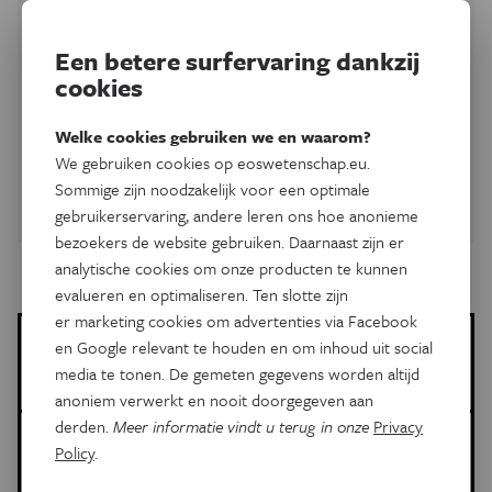
vrijdag wetenschap in
je mailbox
Een betere surfervaring dankzij
cookies
Schrijf je in op onze nieuwsbrief en ontvang elke woensdag
en vrijdag een selectie van de wetenschap, natuur en
Welke cookies gebruiken we en waarom?
technologie van
Eos
.
We gebruiken cookies op eoswetenschap.eu.
Sommige zijn noodzakelijk voor een optimale
Schrijf je in
gebruikerservaring, andere leren ons hoe anonieme
bezoekers de website gebruiken. Daarnaast zijn er
analytische cookies om onze producten te kunnen
evalueren en optimaliseren. Ten slotte zijn
er marketing cookies om advertenties via Facebook
Meer over de volgende onderwerpen:
en Google relevant te houden en om inhoud uit social
media te tonen. De gemeten gegevens worden altijd
Geschiedenis
bomen
fossiel
anoniem verwerkt en nooit doorgegeven aan
derden.
Meer informatie vindt u terug in onze
Privacy
Dit is een artikel van:
Policy
.
Eos Wetenschap