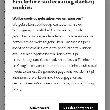
Een betere surfervaring dankzij
nationale grenzen heen. En ze laat ruimte voor een
cookies
gedecentraliseerde aanpak die individueel initiatief toelaat.
Aangezien we stilaan begrijpen dat sommige natuurrampen
Welke cookies gebruiken we en waarom?
We gebruiken cookies op eoswetenschap.eu.
door de mens in de hand worden gewerkt, laat de
Sommige zijn noodzakelijk voor een optimale
vergelijking zelfs toe dat we de diepere oorzaken van de
gebruikerservaring, andere leren ons hoe anonieme
bezoekers de website gebruiken. Daarnaast zijn er
crisis ook deels in ons eigen collectieve gedrag gaan
analytische cookies om onze producten te kunnen
zoeken.
evalueren en optimaliseren. Ten slotte zijn
er marketing cookies om advertenties via Facebook
Experts, beleidsmakers, verslaggevers, let dus op uw
en Google relevant te houden en om inhoud uit social
woorden. Ze zijn nooit zo onschuldig als ze lijken.
media te tonen. De gemeten gegevens worden altijd
anoniem verwerkt en nooit doorgegeven aan
Vergelijkingen duwen ons denken in de ene of andere
derden.
Meer informatie vindt u terug in onze
Privacy
richting, en die richting kan bepalen of we een probleem al
Policy
.
dan niet opgelost krijgen. Als ik dan een aanbeveling mag
doen, ik pleit ervoor dat we ons momenteel niet in de
Geavanceerd
Cookies aanvaarden