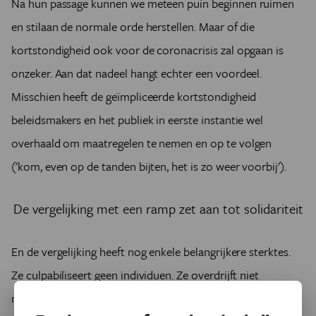
Na hun passage kunnen we meteen puin beginnen ruimen
en stilaan de normale orde herstellen. Maar of die
kortstondigheid ook voor de coronacrisis zal opgaan is
onzeker. Aan dat nadeel hangt echter een voordeel.
Misschien heeft de geïmpliceerde kortstondigheid
beleidsmakers en het publiek in eerste instantie wel
overhaald om maatregelen te nemen en op te volgen
('kom, even op de tanden bijten, het is zo weer voorbij').
De vergelijking met een ramp zet aan tot solidariteit
En de vergelijking heeft nog enkele belangrijkere sterktes.
Ze culpabiliseert geen individuen. Ze overdrijft niet
nodeloos de gevaren. Ze zet aan tot solidariteit, ook over