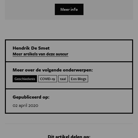
Meer info
Hendrik De Smet
Meer artikels van deze auteur
Meer over de volgende onderwerpen:
Geschiedenis
COVID-19
taal
Eos Blogs
Gepubliceerd op:
02 april 2020
Dit artikel delen op: