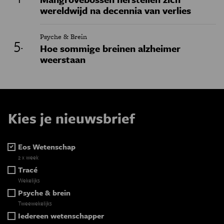
wereldwijd na decennia van verlies
Psyche & Brein
Hoe sommige breinen alzheimer
weerstaan
Kies je nieuwsbrief
Eos Wetenschap
2 x week
Tracé
Wekelijks
Psyche & brein
Tweewekelijks
Iedereen wetenschapper