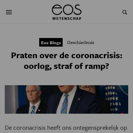
Overslaan
Zoeken
en
naar
de
inhoud
gaan
NATUUR & MILIEU
TECHNOLOGIE
Geschiedenis
Eos Blogs
GEZONDHEID
RUIMTE
Praten over de coronacrisis:
NATUURWETENSCHAPPEN
GESCHIEDENIS
oorlog, straf of ramp?
PSYCHE & BREIN
BLOGS
PODCAST
AGENDA
JONGE UITDAGERS
De coronacrisis heeft ons ontegensprekelijk op