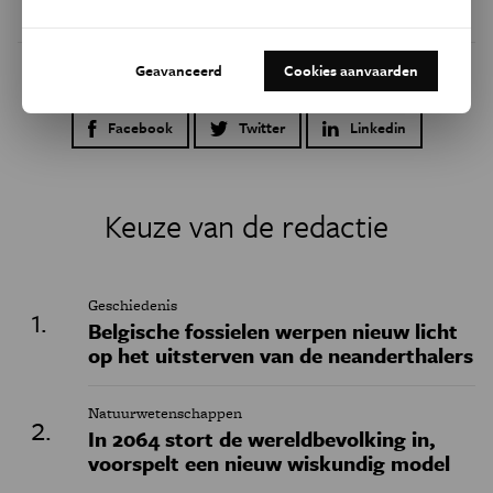
Geavanceerd
Cookies aanvaarden
Dit artikel delen op:
Facebook
Twitter
Linkedin
Keuze van de redactie
Geschiedenis
Belgische fossielen werpen nieuw licht
op het uitsterven van de neanderthalers
Natuurwetenschappen
In 2064 stort de wereldbevolking in,
voorspelt een nieuw wiskundig model