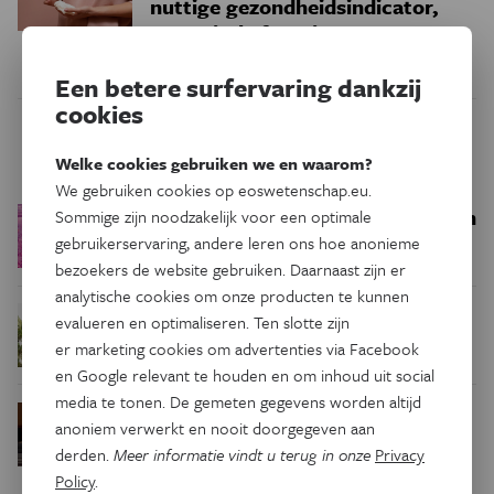
nuttige gezondheidsindicator,
geen vitale functie
Een betere surfervaring dankzij
cookies
Trending
Welke cookies gebruiken we en waarom?
We gebruiken cookies op eoswetenschap.eu.
Een bakkerij op 400 miljoen
Sommige zijn noodzakelijk voor een optimale
Ruimte
kilometer van de aarde
gebruikerservaring, andere leren ons hoe anonieme
bezoekers de website gebruiken. Daarnaast zijn er
analytische cookies om onze producten te kunnen
Waar zijn
Podcast
Natuur & Milieu
evalueren en optimaliseren. Ten slotte zijn
insecten in de winter?
er marketing cookies om advertenties via Facebook
en Google relevant te houden en om inhoud uit social
media te tonen. De gemeten gegevens worden altijd
Waarom we tinnitus
Psyche & Brein
anoniem verwerkt en nooit doorgegeven aan
in de hersenen moeten zoeken
derden.
Meer informatie vindt u terug in onze
Privacy
Policy
.