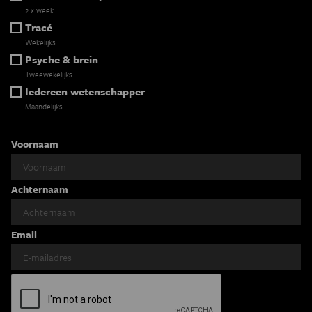
2 x week
Tracé
Wekelijks
Psyche & brein
Tweewekelijks
Iedereen wetenschapper
Maandelijks
Voornaam
Achternaam
Email