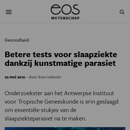
Overslaan
Zoeken
en
naar
de
inhoud
gaan
NATUUR & MILIEU
TECHNOLOGIE
Gezondheid
GEZONDHEID
RUIMTE
Betere tests voor slaapziekte
dankzij kunstmatige parasiet
NATUURWETENSCHAPPEN
GESCHIEDENIS
PSYCHE & BREIN
BLOGS
-
22 mei 2012
door Eos-redactie
PODCAST
AGENDA
Onderzoekster aan het Antwerpse Instituut
voor Tropische Geneeskunde is erin geslaagd
JONGE UITDAGERS
om essentiële stukjes van de
slaapziekteparasiet na te maken.