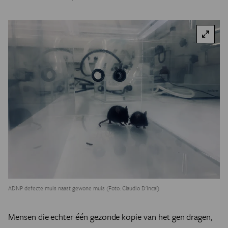
ADNP defecte muis naast gewone muis (Foto: Claudio D'Incal)
Mensen die echter één gezonde kopie van het gen dragen,