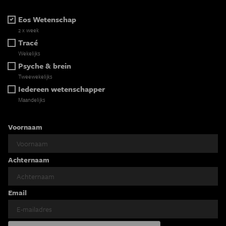
Eos Wetenschap
2 x week
Tracé
Wekelijks
Psyche & brein
Tweewekelijks
Iedereen wetenschapper
Maandelijks
Voornaam
Achternaam
Email