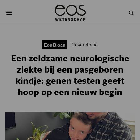
Overslaan
Zoeken
en
naar
de
inhoud
gaan
NATUUR & MILIEU
TECHNOLOGIE
Gezondheid
Eos Blogs
GEZONDHEID
RUIMTE
Een zeldzame neurologische
NATUURWETENSCHAPPEN
GESCHIEDENIS
ziekte bij een pasgeboren
kindje: genen testen geeft
PSYCHE & BREIN
BLOGS
hoop op een nieuw begin
PODCAST
AGENDA
JONGE UITDAGERS