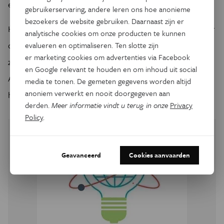
en ondersteuning te kunnen bieden.
gebruikerservaring, andere leren ons hoe anonieme
bezoekers de website gebruiken. Daarnaast zijn er
Het verhaal van mama K. is er een van heel veel liefde, maar
analytische cookies om onze producten te kunnen
ook van veel verdriet. Maar de korte lijn tussen ouders als
evalueren en optimaliseren. Ten slotte zijn
er marketing cookies om advertenties via Facebook
zij en de onderzoekers zoals dr. Nathalie Van der Aa, dr.
en Google relevant te houden en om inhoud uit social
Anke Van Dijck en mezelf, biedt haar perspectief en geeft
media te tonen. De gemeten gegevens worden altijd
anoniem verwerkt en nooit doorgegeven aan
haar hoop voor de toekomst.
derden.
Meer informatie vindt u terug in onze
Privacy
Policy
.
Geavanceerd
Cookies aanvaarden