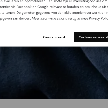
n evalueren en optimaliseren. Ten slotte zijn er marketing cookies om
tenties via Facebook en Google relevant te houden en om inhoud uit s
 te tonen. De gemeten gegevens worden altijd anoniem verwerkt en n
gegeven aan derden.
Meer informatie vindt u terug in onze
Privacy Polic
Geavanceerd
Cookies aanvaar