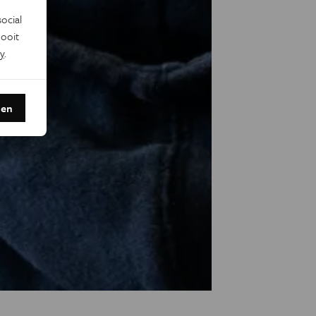
ocial
ooit
y
.
den