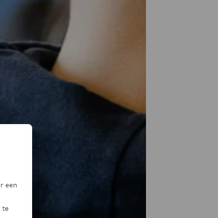
or een
 te