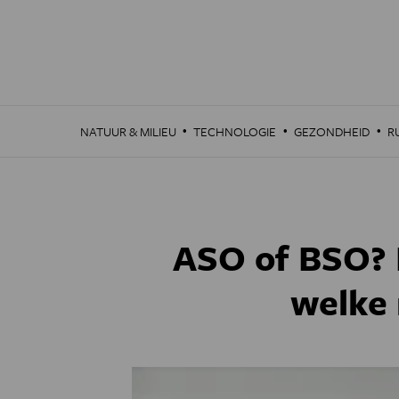
Overslaan
en
naar
de
inhoud
gaan
·
·
·
NATUUR & MILIEU
TECHNOLOGIE
GEZONDHEID
R
ASO of BSO? 
welke 