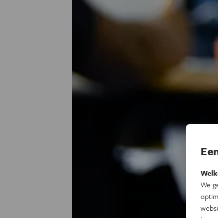
Een
Welk
We ge
optim
websi