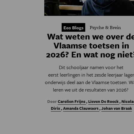
Psyche & Brein
Eos Blogs
Wat weten we over d
Vlaamse toetsen in
2026? En wat nog niet
Dit schooljaar namen voor het
eerst leerlingen in het zesde leerjaar lage
onderwijs deel aan de Vlaamse toetsen. W
leren we uit de resultaten van 2026?
Door
Carolien Frijns
,
Lieven De Roeck
,
Nicola
Dirix
,
Amanda Clauwaert
,
Johan van Braak