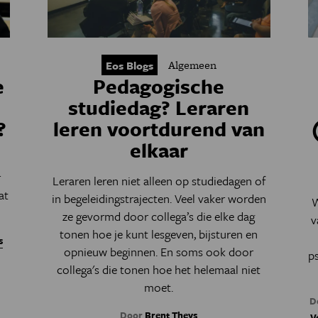
Algemeen
Eos Blogs
e
Pedagogische
studiedag? Leraren
?
leren voortdurend van
elkaar
r
Leraren leren niet alleen op studiedagen of
at
in begeleidingstrajecten. Veel vaker worden
W
ze gevormd door collega’s die elke dag
v
tonen hoe je kunt lesgeven, bijsturen en
s
opnieuw beginnen. En soms ook door
p
collega's die tonen hoe het helemaal niet
moet.
D
Door
Brent Theys
V