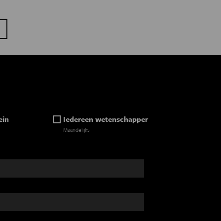
 pagina
aatste pagina
ein
Iedereen wetenschapper
Maandelijks