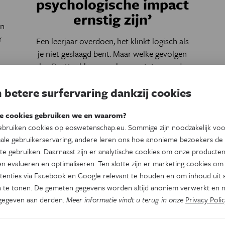
psychologische impact
ernstig zijn’
en
r
Een leerjaar overdoen, het klinkt logisch als
je niet geslaagd bent. Maar welke gevolgen
heeft zittenblijven op leerprestaties op de
lange termijn, de doorstroming naar hoger
 betere surfervaring dankzij cookies
onderwijs en de sociaal-emotionele
ontwikkeling?
e cookies gebruiken we en waarom?
Door
Wim Swinnen
bruiken cookies op eoswetenschap.eu. Sommige zijn noodzakelijk vo
ale gebruikerservaring, andere leren ons hoe anonieme bezoekers de
te gebruiken. Daarnaast zijn er analytische cookies om onze producten
n evalueren en optimaliseren. Ten slotte zijn er marketing cookies om
tenties via Facebook en Google relevant te houden en om inhoud uit s
 te tonen. De gemeten gegevens worden altijd anoniem verwerkt en n
gegeven aan derden.
Meer informatie vindt u terug in onze
Privacy Polic