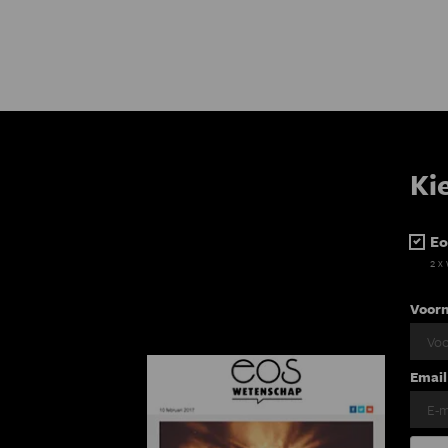
Ki
Eo
2 x
Voor
Email