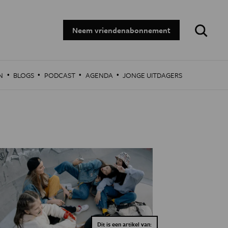
Zoeken:
Neem vriendenabonnement
·
·
·
·
N
BLOGS
PODCAST
AGENDA
JONGE UITDAGERS
Dit is een artikel van: