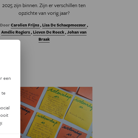
2025 zijn binnen. Zijn er verschillen ten
opzichte van vorig jaar?
Door
Carolien Frijns
,
Lisa De Schaepmeester
,
Amélie Rogiers
,
Lieven De Roeck
,
Johan van
Braak
or een
 te
ocial
ooit
y
.