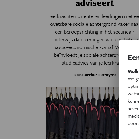
adviseert
Leerkrachten oriënteren leerlingen met e
kwetsbare sociale achtergrond vaker naa
een beroepsrichting in het secundair
onderwijs dan leerlingen van een betere
socio-economische komaf. Waarom
beïnvloedt je sociale achtergrond het
Een
studieadvies van je leerkracht?
Welk
Door
Arthur Lermytte
We ge
optim
websi
kunne
adver
media
door