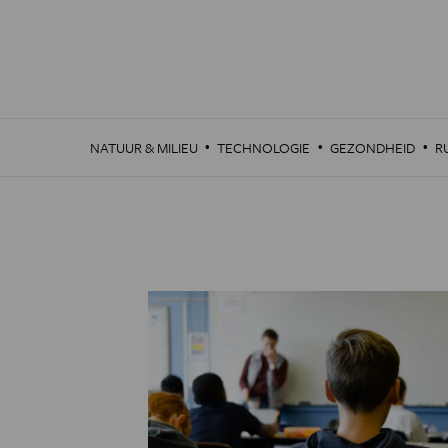
Overslaan
en
naar
de
inhoud
gaan
·
·
·
NATUUR & MILIEU
TECHNOLOGIE
GEZONDHEID
R