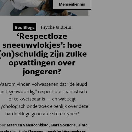
Mensenkennis
Psyche & Brein
Eos Blogs
‘Respectloze
sneeuwvlokjes’: hoe
(on)schuldig zijn zulke
opvattingen over
jongeren?
aarom vinden volwassenen dat “de jeugd
an tegenwoordig” respectloos, narcistisch
of te kwetsbaar is — en wat zegt
sychologisch onderzoek eigenlijk over deze
hardnekkige generatie-stereotypen?
oor
Maarten Vansteenkiste
,
Bart Soenens
,
Jinte
enninckx
,
Nele Flamant
,
Joachim Waterschoot
,