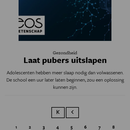
Gezondheid
Laat pubers uitslapen
Adolescenten hebben meer slaap nodig dan volwassenen.
De school een uur later laten beginnen, zou een oplossing
kunnen zijn.
Eerste pagina
Vorige pagina
Page
1
Page
2
Page
3
Page
4
Page
5
Huidige pagina
6
Page
7
Page
8