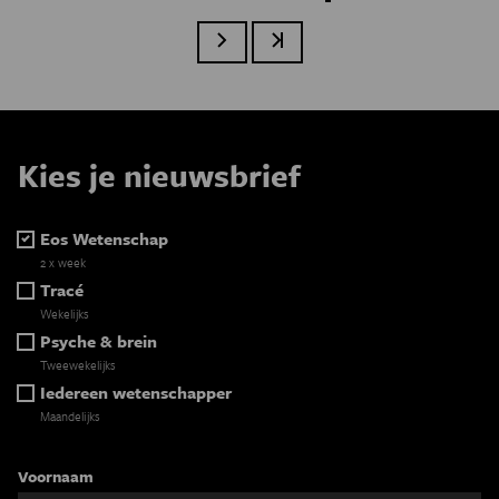
Paginatie
Volgende pagina
Laatste pagina
Kies je nieuwsbrief
Eos Wetenschap
2 x week
Tracé
Wekelijks
Psyche & brein
Tweewekelijks
Iedereen wetenschapper
Maandelijks
Voornaam