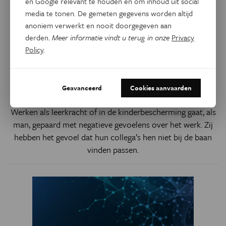
en Google relevant te houden en om inhoud uit social
media te tonen. De gemeten gegevens worden altijd
anoniem verwerkt en nooit doorgegeven aan
derden.
Meer informatie vindt u terug in onze
Privacy
Psyche & Brein
Policy
.
Mannen in vrouwenberoepen
voelen zich bedreigd door
stereotype
Geavanceerd
Cookies aanvaarden
Werken als leerkracht of in de kinderbescherming gaat, als
man, gepaard met negatieve gevoelens over het werk. Zij
hebben het gevoel dat hun collega’s hen niet bij de baan
vinden passen.