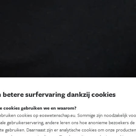
 betere surfervaring dankzij cookies
e cookies gebruiken we en waarom?
bruiken cookies op eoswetenschap.eu. Sommige zijn noodzakelijk vo
ale gebruikerservaring, andere leren ons hoe anonieme bezoekers de
te gebruiken. Daarnaast zijn er analytische cookies om onze producten