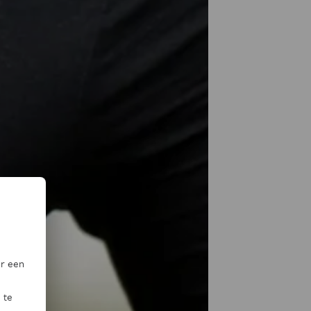
or een
 te