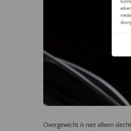
kunne
adver
media
door
Overgewicht is niet alleen slech