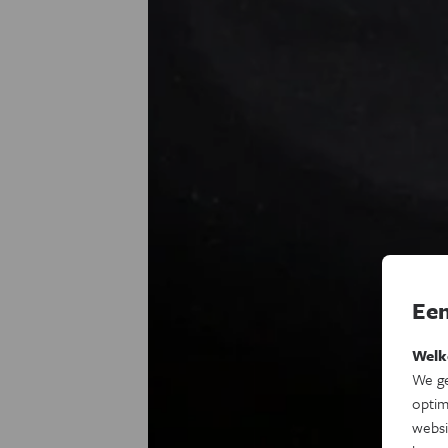
Een
Welk
We ge
optim
websi