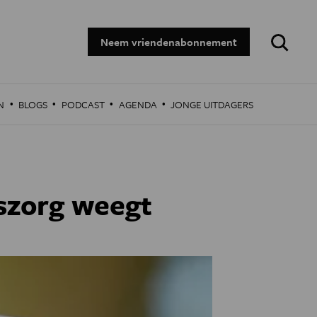
Zoeken:
Neem vriendenabonnement
·
·
·
·
N
BLOGS
PODCAST
AGENDA
JONGE UITDAGERS
szorg weegt