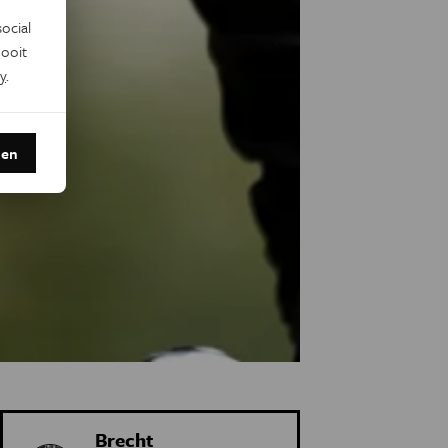
ocial
ooit
y
.
den
Brecht