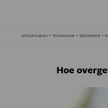
Overslaan
en
naar
de
inhoud
gaan
·
·
·
NATUUR & MILIEU
TECHNOLOGIE
GEZONDHEID
R
Hoe overge