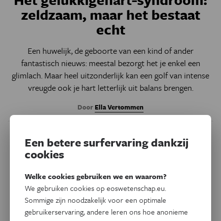
zeldzaam, maar het bestaat
echt
Een huwelijk, de geboorte van een kind of ander
fantastisch nieuws: meestal bezorgt het je enkel een
glimlach. Maar heel uitzonderlijk kan een golf van intense
vreugde ook je hart letterlijk uit balans brengen.
Door
Ella Vertommen
Een betere surfervaring dankzij
cookies
Welke cookies gebruiken we en waarom?
We gebruiken cookies op eoswetenschap.eu.
Sommige zijn noodzakelijk voor een optimale
gebruikerservaring, andere leren ons hoe anonieme