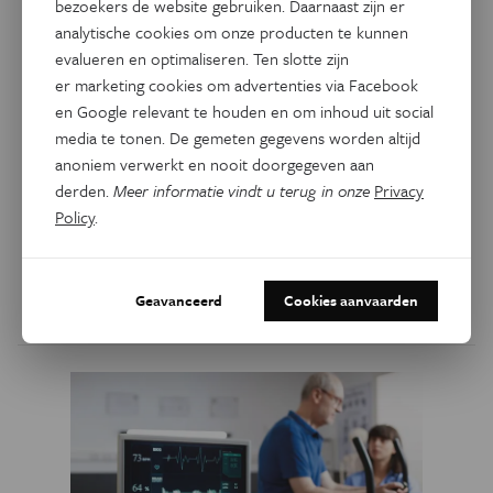
bezoekers de website gebruiken. Daarnaast zijn er
analytische cookies om onze producten te kunnen
evalueren en optimaliseren. Ten slotte zijn
Gezondheid
er marketing cookies om advertenties via Facebook
Het vrouwelijke sporthart is
en Google relevant te houden en om inhoud uit social
anders
media te tonen. De gemeten gegevens worden altijd
anoniem verwerkt en nooit doorgegeven aan
Het hart van mannen en vrouwen reageert anders op
derden.
Meer informatie vindt u terug in onze
Privacy
fysieke inspanning. Hierdoor zien artsen mogelijk
Policy
.
hartaandoeningen over het hoofd, of schatten ze een
vrouwelijk sporthart ten onrechte als ziek in.
Geavanceerd
Cookies aanvaarden
Door
Kim Verhaeghe