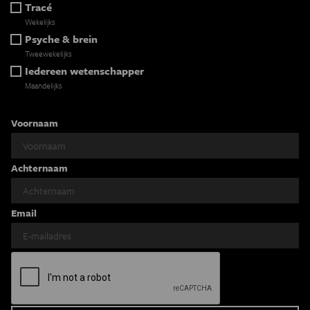
Tracé
Wekelijks
Psyche & brein
Tweewekelijks
Iedereen wetenschapper
Maandelijks
Voornaam
Achternaam
Email