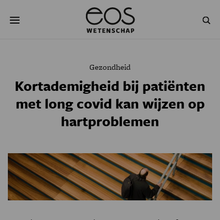
Overslaan
Zoeken
en
naar
de
inhoud
gaan
NATUUR & MILIEU
TECHNOLOGIE
Gezondheid
GEZONDHEID
RUIMTE
Kortademigheid bij patiënten
met long covid kan wijzen op
NATUURWETENSCHAPPEN
GESCHIEDENIS
hartproblemen
PSYCHE & BREIN
BLOGS
PODCAST
AGENDA
JONGE UITDAGERS