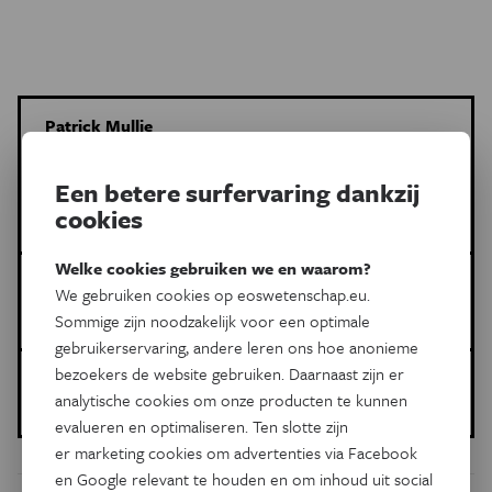
Patrick Mullie
Meer artikels van deze auteur
Een betere surfervaring dankzij
Gezondheid en Wetenschap
cookies
Meer artikels van deze auteur
Welke cookies gebruiken we en waarom?
Meer over de volgende onderwerpen:
We gebruiken cookies op eoswetenschap.eu.
Gezondheid
voedingswaarde
gezonde voeding
Sommige zijn noodzakelijk voor een optimale
gebruikerservaring, andere leren ons hoe anonieme
bezoekers de website gebruiken. Daarnaast zijn er
Gepubliceerd op:
analytische cookies om onze producten te kunnen
31 augustus 2018
evalueren en optimaliseren. Ten slotte zijn
er marketing cookies om advertenties via Facebook
en Google relevant te houden en om inhoud uit social