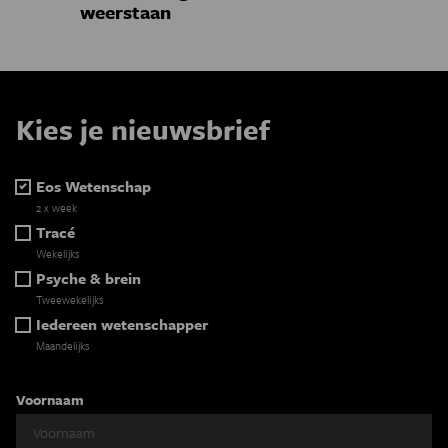
weerstaan
Kies je nieuwsbrief
Eos Wetenschap
2 x week
Tracé
Wekelijks
Psyche & brein
Tweewekelijks
Iedereen wetenschapper
Maandelijks
Voornaam