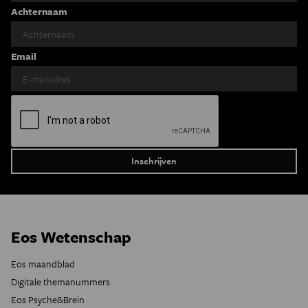
Achternaam
Email
Eos Wetenschap
Eos maandblad
Digitale themanummers
Eos Psyche&Brein