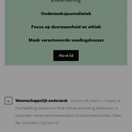
Onderzoeksjournalistiek
Focus op duurzaamheid en ethiek
Maak verantwoorde voedingskeuzes
Word lid
Wetenschappelijk onderzoek
Cecchini M, Warin L. Impact of
1
.
food labelling systems on food choices and eating behaviours: a
systematic review and meta-analysis of randomized studies. Obes
Rev. 2016 Mar;17(3):201-10.