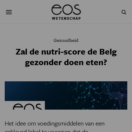
Overslaan
Zoeken
en
naar
de
inhoud
gaan
NATUUR & MILIEU
TECHNOLOGIE
Gezondheid
GEZONDHEID
RUIMTE
Zal de nutri-score de Belg
gezonder doen eten?
NATUURWETENSCHAPPEN
GESCHIEDENIS
PSYCHE & BREIN
BLOGS
PODCAST
AGENDA
JONGE UITDAGERS
Het idee om voedingsmiddelen van een
gekleurd label te voorzien dat de