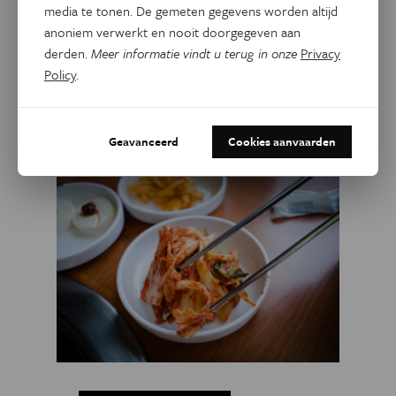
media te tonen. De gemeten gegevens worden altijd
Dit artikel delen op:
anoniem verwerkt en nooit doorgegeven aan
derden.
Meer informatie vindt u terug in onze
Privacy
Facebook
Twitter
Linkedin
Policy
.
Gerelateerde artikels
Geavanceerd
Cookies aanvaarden