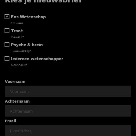
Eos Wetenschap
2 x week
Tracé
Wekelijks
Psyche & brein
Tweewekelijks
Iedereen wetenschapper
Maandelijks
Voornaam
Achternaam
Email