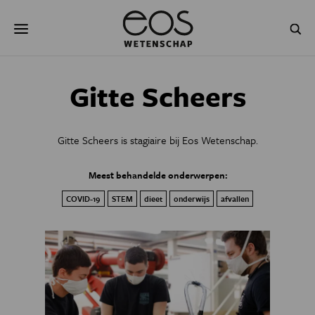
Overslaan
Zoeken
en
naar
de
inhoud
gaan
NATUUR & MILIEU
TECHNOLOGIE
Gitte Scheers
GEZONDHEID
RUIMTE
Gitte Scheers is stagiaire bij Eos Wetenschap.
NATUURWETENSCHAPPEN
GESCHIEDENIS
Meest behandelde onderwerpen:
PSYCHE & BREIN
BLOGS
COVID-19
STEM
dieet
onderwijs
afvallen
PODCAST
AGENDA
JONGE UITDAGERS