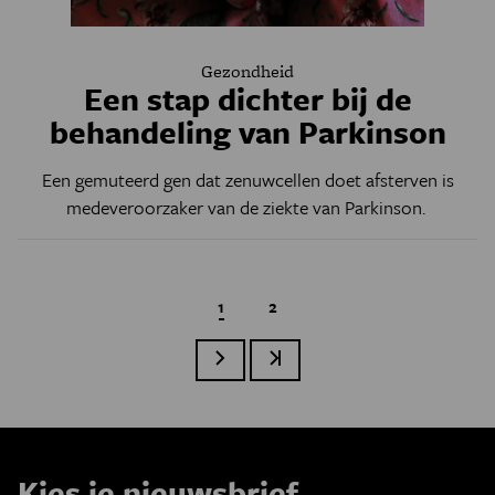
Gezondheid
Een stap dichter bij de
behandeling van Parkinson
Een gemuteerd gen dat zenuwcellen doet afsterven is
medeveroorzaker van de ziekte van Parkinson.
Huidige pagina
1
Page
2
Volgende pagina
Laatste pagina
Paginatie
Kies je nieuwsbrief