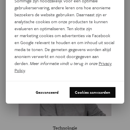
Sommige zijn noodzakelijk voor een optimale
Axolotls regenereren ledematen en organen. Door twee
gebruikerservaring, andere leren ons hoe anonieme
genen die daarvoor instaan te bestuderen, hopen
bezoekers de website gebruiken. Daarnaast zijn er
onderzoekers inzichten te verwerven voor weefselherstel
analytische cookies om onze producten te kunnen
bij mensen.
evalueren en optimaliseren. Ten slotte zijn
er marketing cookies om advertenties via Facebook
Door
Gitte Scheers
en Google relevant te houden en om inhoud uit social
media te tonen. De gemeten gegevens worden altijd
anoniem verwerkt en nooit doorgegeven aan
derden.
Meer informatie vindt u terug in onze
Privacy
Policy
.
Geavanceerd
Cookies aanvaarden
Technologie