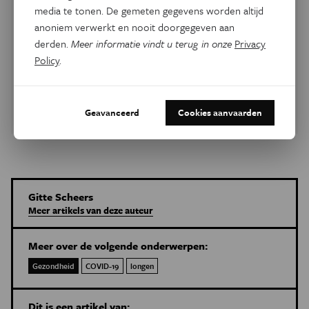
media te tonen. De gemeten gegevens worden altijd
COVID-19
anoniem verwerkt en nooit doorgegeven aan
derden.
Meer informatie vindt u terug in onze
Privacy
Volg hier het coronanieuws op de voet en vind een
Policy
.
antwoord op al je vragen over het virus en de pandemie.
Meer info
Geavanceerd
Cookies aanvaarden
Gitte Scheers
Meer artikels van deze auteur
Meer over de volgende onderwerpen:
Gezondheid
COVID-19
longen
Dit is een artikel van: