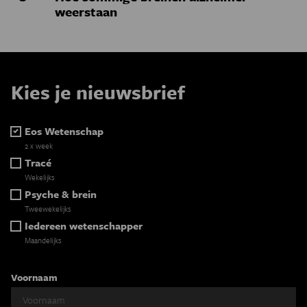
weerstaan
Kies je nieuwsbrief
Eos Wetenschap
2 x week
Tracé
Wekelijks
Psyche & brein
Tweewekelijks
Iedereen wetenschapper
Maandelijks
Voornaam