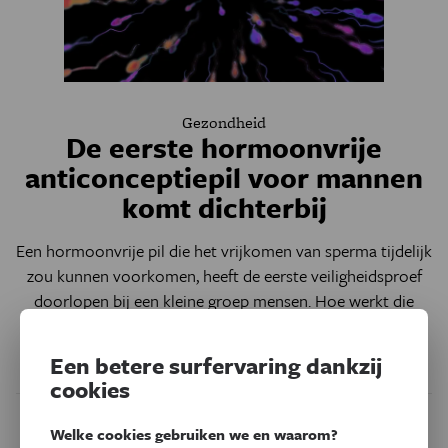
Gezondheid
De eerste hormoonvrije
anticonceptiepil voor mannen
komt dichterbij
Een hormoonvrije pil die het vrijkomen van sperma tijdelijk
zou kunnen voorkomen, heeft de eerste veiligheidsproef
doorlopen bij een kleine groep mensen. Hoe werkt die
mannenpil? En hoe staat het met de alternatieven?
Een betere surfervaring dankzij
Door
Hannah Seo
cookies
Welke cookies gebruiken we en waarom?