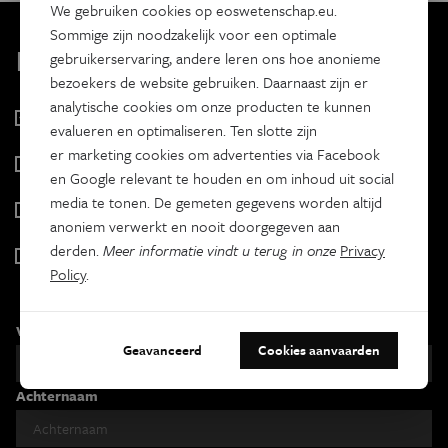
We gebruiken cookies op eoswetenschap.eu.
Sommige zijn noodzakelijk voor een optimale
Kies je nieuwsbrief
gebruikerservaring, andere leren ons hoe anonieme
bezoekers de website gebruiken. Daarnaast zijn er
analytische cookies om onze producten te kunnen
Eos Wetenschap
evalueren en optimaliseren. Ten slotte zijn
2 x week
er marketing cookies om advertenties via Facebook
Tracé
en Google relevant te houden en om inhoud uit social
Wekelijks
media te tonen. De gemeten gegevens worden altijd
Psyche & brein
anoniem verwerkt en nooit doorgegeven aan
Tweewekelijks
derden.
Meer informatie vindt u terug in onze
Privacy
Iedereen wetenschapper
Policy
.
Maandelijks
Voornaam
Geavanceerd
Cookies aanvaarden
Achternaam