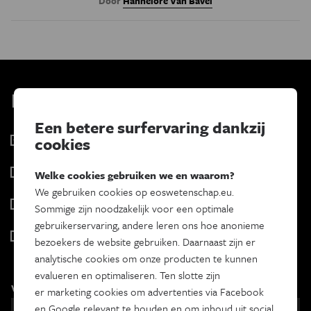
Door
Hannelore Van Bavel
Kies je nieuwsbrief
Een betere surfervaring dankzij
Eos Wetenschap
cookies
2 x week
Tracé
Welke cookies gebruiken we en waarom?
Wekelijks
We gebruiken cookies op eoswetenschap.eu.
Psyche & brein
Sommige zijn noodzakelijk voor een optimale
Tweewekelijks
gebruikerservaring, andere leren ons hoe anonieme
Iedereen wetenschapper
bezoekers de website gebruiken. Daarnaast zijn er
Maandelijks
analytische cookies om onze producten te kunnen
evalueren en optimaliseren. Ten slotte zijn
Voornaam
er marketing cookies om advertenties via Facebook
en Google relevant te houden en om inhoud uit social