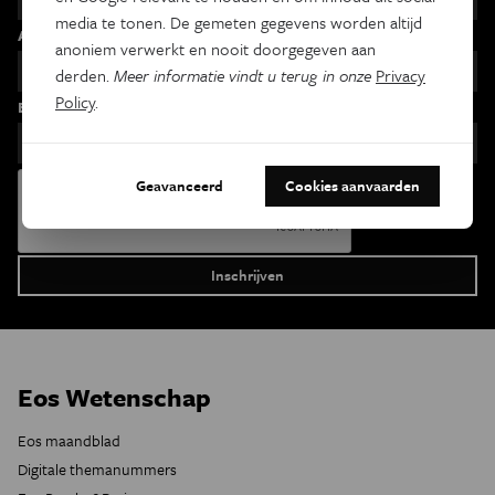
media te tonen. De gemeten gegevens worden altijd
Achternaam
anoniem verwerkt en nooit doorgegeven aan
derden.
Meer informatie vindt u terug in onze
Privacy
Policy
.
Email
Geavanceerd
Cookies aanvaarden
Eos Wetenschap
Eos maandblad
Digitale themanummers