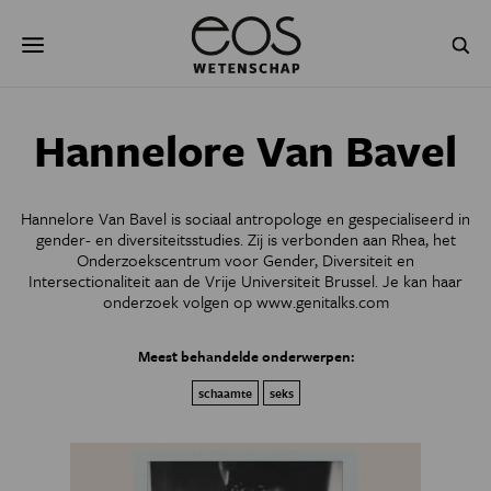
Overslaan
Zoeken
en
naar
de
inhoud
gaan
NATUUR & MILIEU
TECHNOLOGIE
Hannelore Van Bavel
GEZONDHEID
RUIMTE
Hannelore Van Bavel is sociaal antropologe en gespecialiseerd in
NATUURWETENSCHAPPEN
GESCHIEDENIS
gender- en diversiteitsstudies. Zij is verbonden aan Rhea, het
Onderzoekscentrum voor Gender, Diversiteit en
Intersectionaliteit aan de Vrije Universiteit Brussel. Je kan haar
PSYCHE & BREIN
BLOGS
onderzoek volgen op www.genitalks.com
PODCAST
AGENDA
Meest behandelde onderwerpen:
JONGE UITDAGERS
schaamte
seks