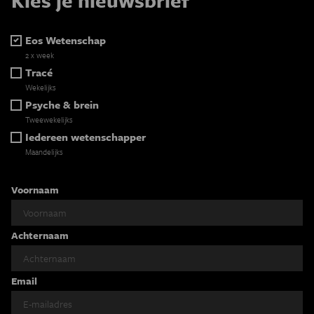
Eos Wetenschap
2 x week
Tracé
Wekelijks
Psyche & brein
Tweewekelijks
Iedereen wetenschapper
Maandelijks
Voornaam
Achternaam
Email