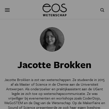
Overslaan
Zoeken
en
naar
de
inhoud
gaan
NATUUR & MILIEU
TECHNOLOGIE
GEZONDHEID
RUIMTE
NATUURWETENSCHAPPEN
GESCHIEDENIS
Jacotte Brokken
PSYCHE & BREIN
BLOGS
PODCAST
AGENDA
Jacotte Brokken is zot van wetenschappen. Ze studeerde in 2015
af als Master of Science in de Chemie aan de Universiteit
JONGE UITDAGERS
Antwerpen. Als onderzoeker en praktijkassistent aan de UGent
legde ze zich toe op wetenschapscommunicatie. Ze was
vrijwilliger bij evenementen en workshops zoals CoderDojo,
WeGoSTEM en de Dag van de Wetenschap. Op de MakerFaire en
Sound of Science presenteerde ze ook haar eigen liveshow.