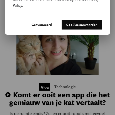
Policy
.
Door
Jacotte Brokken
Geavanceerd
Cookies aanvaarden
Technologie
Vlog
Komt er ooit een app die het
gemiauw van je kat vertaalt?
Is de ruimte eindig? Zullen er ooit robots met gevoel