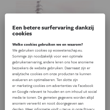
Een betere surfervaring dankzij
cookies
Welke cookies gebruiken we en waarom?
We gebruiken cookies op eoswetenschap.eu.
Sommige zijn noodzakelijk voor een optimale
gebruikerservaring, andere leren ons hoe anonieme
Technologie
Vlog
bezoekers de website gebruiken. Daarnaast zijn er
Klimmen op een
analytische cookies om onze producten te kunnen
hoogspanningsmast
evalueren en optimaliseren. Ten slotte zijn
er marketing cookies om advertenties via Facebook
In deze aflevering van Weet je Watt? gaat Jacotte een dag
en Google relevant te houden en om inhoud uit social
op stap met Engie en ziet ze hoe die felgekleurde bollen
media te tonen. De gemeten gegevens worden altijd
aan de hoge hoogspanningskabels geraken. Niet kijken als
anoniem verwerkt en nooit doorgegeven aan
je hoogtevrees hebt!
derden.
Meer informatie vindt u terug in onze
Privacy