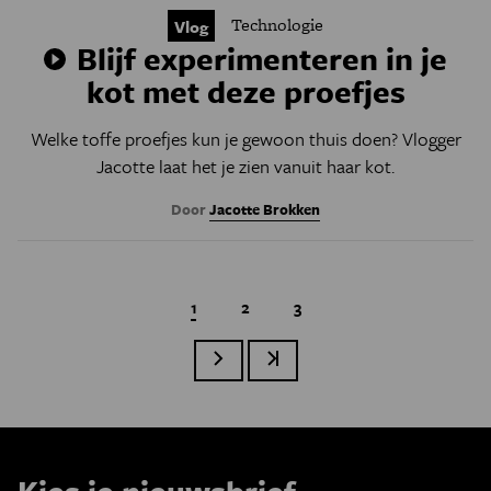
Technologie
Vlog
Blijf experimenteren in je
kot met deze proefjes
Welke toffe proefjes kun je gewoon thuis doen? Vlogger
Jacotte laat het je zien vanuit haar kot.
Door
Jacotte Brokken
Huidige pagina
1
Page
2
Page
3
Volgende pagina
Laatste pagina
Paginatie
Kies je nieuwsbrief