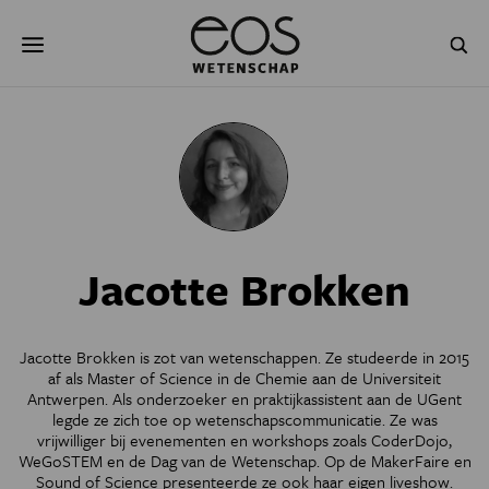
Overslaan
Zoeken
en
naar
de
inhoud
gaan
NATUUR & MILIEU
TECHNOLOGIE
GEZONDHEID
RUIMTE
NATUURWETENSCHAPPEN
GESCHIEDENIS
Jacotte Brokken
PSYCHE & BREIN
BLOGS
PODCAST
AGENDA
Jacotte Brokken is zot van wetenschappen. Ze studeerde in 2015
af als Master of Science in de Chemie aan de Universiteit
JONGE UITDAGERS
Antwerpen. Als onderzoeker en praktijkassistent aan de UGent
legde ze zich toe op wetenschapscommunicatie. Ze was
vrijwilliger bij evenementen en workshops zoals CoderDojo,
WeGoSTEM en de Dag van de Wetenschap. Op de MakerFaire en
Sound of Science presenteerde ze ook haar eigen liveshow.