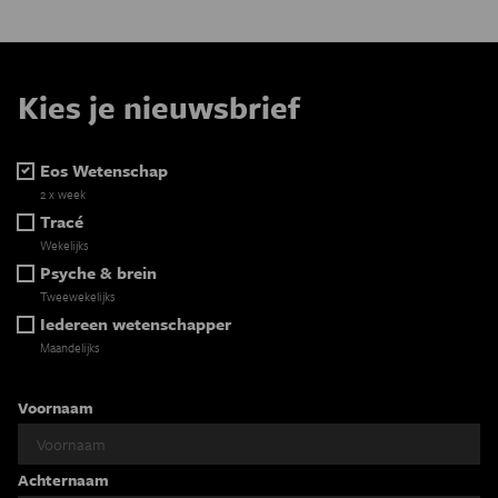
Kies je nieuwsbrief
Eos Wetenschap
2 x week
Tracé
Wekelijks
Psyche & brein
Tweewekelijks
Iedereen wetenschapper
Maandelijks
Voornaam
Achternaam