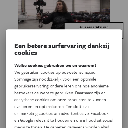
Dit is een artikel van:
Weet je Watt?
Een betere surfervaring dankzij
cookies
Technologie
Vlog
Hoe werkt een elektrische
Welke cookies gebruiken we en waarom?
deelstep?
We gebruiken cookies op eoswetenschap.eu.
Sommige zijn noodzakelijk voor een optimale
Net als andere grote Europese steden staan Antwerpen en
gebruikerservaring, andere leren ons hoe anonieme
Brussel vol met deelsteps. Jacotte zoekt uit hoe die
bezoekers de website gebruiken. Daarnaast zijn er
elektrische stepjes eigenlijk werken.
analytische cookies om onze producten te kunnen
evalueren en optimaliseren. Ten slotte zijn
Door
Jacotte Brokken
er marketing cookies om advertenties via Facebook
en Google relevant te houden en om inhoud uit social
media te tonen. De gemeten gegevens worden altijd