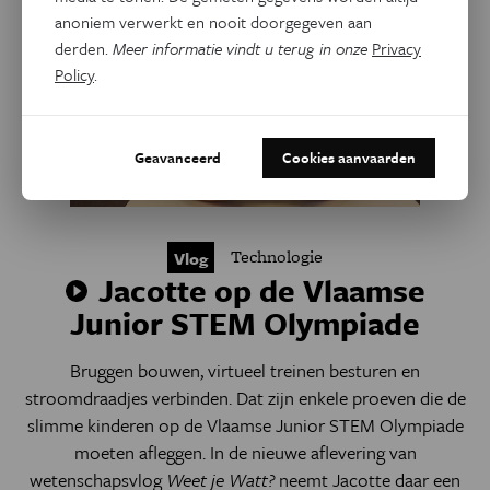
anoniem verwerkt en nooit doorgegeven aan
derden.
Meer informatie vindt u terug in onze
Privacy
Policy
.
Geavanceerd
Cookies aanvaarden
Technologie
Vlog
Jacotte op de Vlaamse
Junior STEM Olympiade
Bruggen bouwen, virtueel treinen besturen en
stroomdraadjes verbinden. Dat zijn enkele proeven die de
slimme kinderen op de Vlaamse Junior STEM Olympiade
moeten afleggen. In de nieuwe aflevering van
wetenschapsvlog
Weet je Watt?
neemt Jacotte daar een