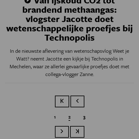
brandend methaangas:
vlogster Jacotte doet
wetenschappelijke proefjes bij
Technopolis
In de nieuwste aflevering van wetenschapsvlog Weet je
Watt? neemt Jacotte een kijkje bij Technopolis in
Mechelen, waar ze allerlei gevaarlijke proefjes doet met
collega-vlogger Zanne.
Eerste pagina
Vorige pagina
Page
1
Huidige pagina
2
Page
3
Paginatie
Volgende pagina
Laatste pagina