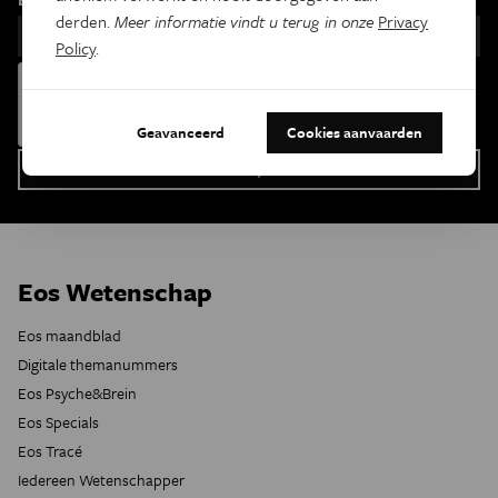
derden.
Meer informatie vindt u terug in onze
Privacy
Policy
.
Geavanceerd
Cookies aanvaarden
Eos Wetenschap
Eos maandblad
Digitale themanummers
Eos Psyche&Brein
Eos Specials
Eos Tracé
Iedereen Wetenschapper