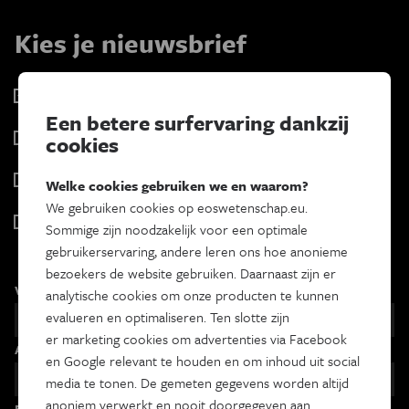
Kies je nieuwsbrief
Eos Wetenschap
2 x week
Een betere surfervaring dankzij
Tracé
cookies
Wekelijks
Psyche & brein
Welke cookies gebruiken we en waarom?
Tweewekelijks
We gebruiken cookies op eoswetenschap.eu.
Iedereen wetenschapper
Sommige zijn noodzakelijk voor een optimale
Maandelijks
gebruikerservaring, andere leren ons hoe anonieme
bezoekers de website gebruiken. Daarnaast zijn er
Voornaam
analytische cookies om onze producten te kunnen
evalueren en optimaliseren. Ten slotte zijn
er marketing cookies om advertenties via Facebook
Achternaam
en Google relevant te houden en om inhoud uit social
media te tonen. De gemeten gegevens worden altijd
anoniem verwerkt en nooit doorgegeven aan
Email