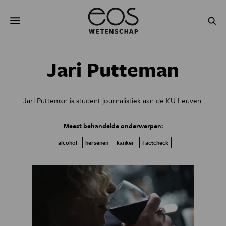
Overslaan
Zoeken
en
naar
de
inhoud
gaan
NATUUR & MILIEU
TECHNOLOGIE
Jari Putteman
GEZONDHEID
RUIMTE
Jari Putteman is student journalistiek aan de KU Leuven.
NATUURWETENSCHAPPEN
GESCHIEDENIS
Meest behandelde onderwerpen:
PSYCHE & BREIN
BLOGS
alcohol
hersenen
kanker
Factcheck
PODCAST
AGENDA
JONGE UITDAGERS