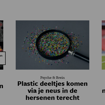
an:
Psyche & Brein
Plastic deeltjes komen
n
via je neus in de
n
hersenen terecht