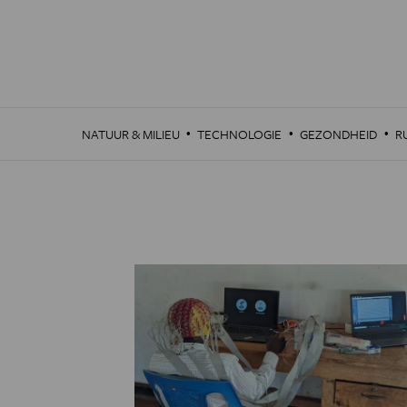
Overslaan
en
naar
de
inhoud
gaan
·
·
·
NATUUR & MILIEU
TECHNOLOGIE
GEZONDHEID
R