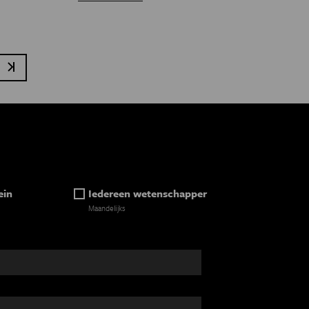
nde pagina
Laatste pagina
ein
Iedereen wetenschapper
Maandelijks