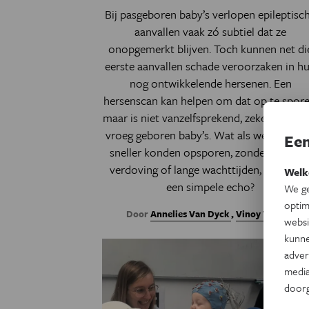
Bij pasgeboren baby’s verlopen epileptisc
aanvallen vaak zó subtiel dat ze
onopgemerkt blijven. Toch kunnen net di
eerste aanvallen schade veroorzaken in h
nog ontwikkelende hersenen. Een
hersenscan kan helpen om dat op te spore
maar is niet vanzelfsprekend, zeker niet bij
vroeg geboren baby’s. Wat als we aanvall
Een
sneller konden opsporen, zonder scanner
verdoving of lange wachttijden, maar me
Welk
een simpele echo?
We ge
optim
Door
Annelies Van Dyck
,
Vinoy Vijayan
websi
kunne
adver
media
door