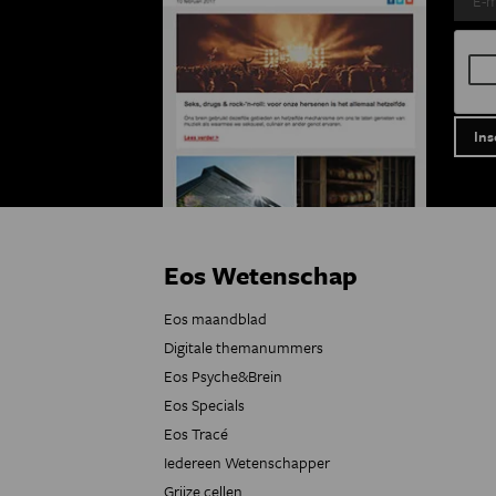
Eos Wetenschap
Eos maandblad
Digitale themanummers
Eos Psyche&Brein
Eos Specials
Eos Tracé
Iedereen Wetenschapper
Grijze cellen