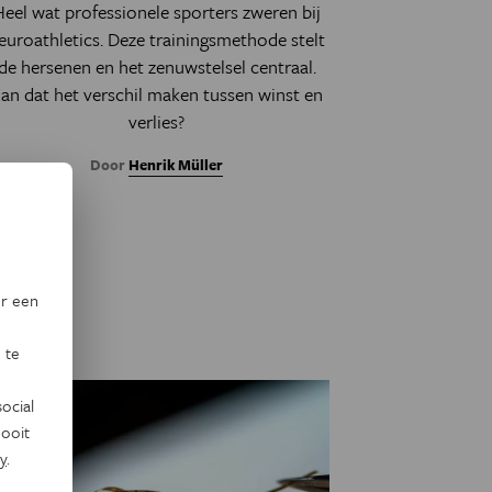
Heel wat professionele sporters zweren bij
euroathletics. Deze trainingsmethode stelt
de hersenen en het zenuwstelsel centraal.
an dat het verschil maken tussen winst en
verlies?
Door
Henrik Müller
or een
 te
ocial
ooit
y
.