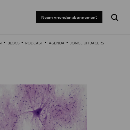
Zoeken:
Neem vriendenabonnement
·
·
·
·
N
BLOGS
PODCAST
AGENDA
JONGE UITDAGERS