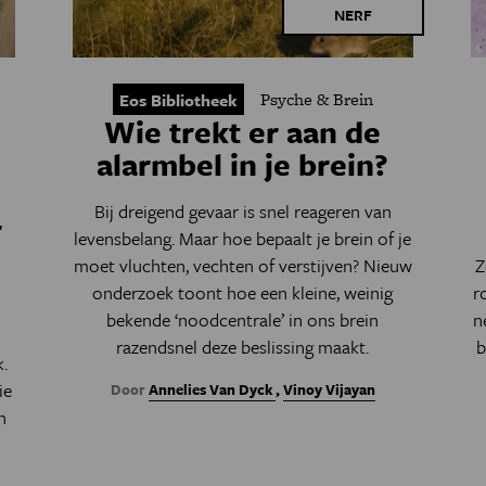
NERF
Psyche & Brein
Eos Bibliotheek
:
Wie trekt er aan de
alarmbel in je brein?
Bij dreigend gevaar is snel reageren van
r
levensbelang. Maar hoe bepaalt je brein of je
moet vluchten, vechten of verstijven? Nieuw
Z
onderzoek toont hoe een kleine, weinig
r
bekende ‘noodcentrale’ in ons brein
n
razendsnel deze beslissing maakt.
b
.
ie
Door
Annelies Van Dyck
,
Vinoy Vijayan
n
e