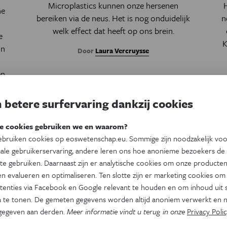
Microplastics kunnen onze hersenen
he
bereiken via de neus. Het is nog onduidelijk
n
welk effect dat heeft op ons brein.
e
K
un
Door
Laura Vercruysse
n,
 te
en
 betere surfervaring dankzij cookies
,
t
e cookies gebruiken we en waarom?
bruiken cookies op eoswetenschap.eu. Sommige zijn noodzakelijk vo
ale gebruikerservaring, andere leren ons hoe anonieme bezoekers de
te gebruiken. Daarnaast zijn er analytische cookies om onze producten
n evalueren en optimaliseren. Ten slotte zijn er marketing cookies om
tenties via Facebook en Google relevant te houden en om inhoud uit s
 te tonen. De gemeten gegevens worden altijd anoniem verwerkt en n
gegeven aan derden.
Meer informatie vindt u terug in onze
Privacy Polic