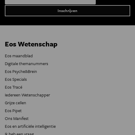
Eos Wetenschap
Eos maandblad
Digitale themanummers
Eos Psyche&Brein
Eos Specials
Eos Tracé
Iedereen Wetenschapper
Grijze cellen
Eos Pipet
Ons Manifest
Eos en artificiële intelligentie
Ik heb een vraag