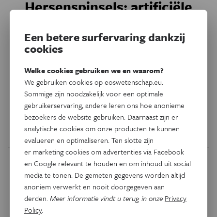
Hersenspinsels: artificiële
intelligentie
Een betere surfervaring dankzij
Hers-en-en. Het woord alleen al schreeuwt om meer,
cookies
omdat het niet één maar twee keer ‘en’ bevat! Met hun
blogreeks ‘Hersenspinsels’ nemen onderzoekers van het
Welke cookies gebruiken we en waarom?
AIMS laboratorium
We gebruiken cookies op eoswetenschap.eu.
(Artificial Intelligence supported Modelling in clinical
Sommige zijn noodzakelijk voor een optimale
Sciences)
je maar al te graag mee in een wereld die zich
gebruikerservaring, andere leren ons hoe anonieme
tussen ieders oren bevindt.
bezoekers de website gebruiken. Daarnaast zijn er
analytische cookies om onze producten te kunnen
Door
Stijn Denissen
evalueren en optimaliseren. Ten slotte zijn
er marketing cookies om advertenties via Facebook
en Google relevant te houden en om inhoud uit social
media te tonen. De gemeten gegevens worden altijd
anoniem verwerkt en nooit doorgegeven aan
derden.
Meer informatie vindt u terug in onze
Privacy
Policy
.