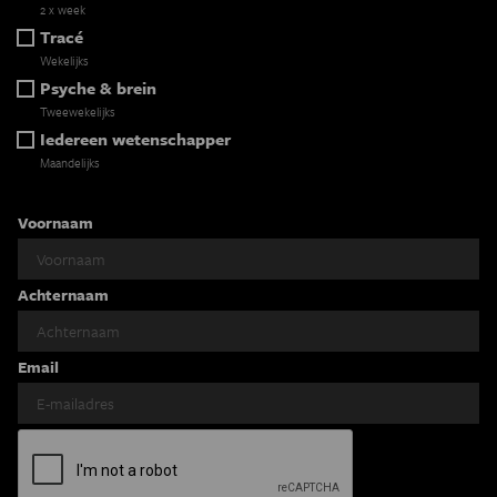
2 x week
Tracé
Wekelijks
Psyche & brein
Tweewekelijks
Iedereen wetenschapper
Maandelijks
Voornaam
Achternaam
Email