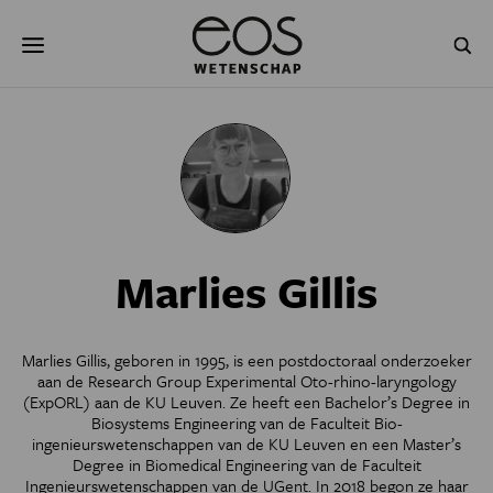
Overslaan
Zoeken
en
naar
de
inhoud
gaan
NATUUR & MILIEU
TECHNOLOGIE
GEZONDHEID
RUIMTE
NATUURWETENSCHAPPEN
GESCHIEDENIS
Marlies Gillis
PSYCHE & BREIN
BLOGS
PODCAST
AGENDA
Marlies Gillis, geboren in 1995, is een postdoctoraal onderzoeker
aan de Research Group Experimental Oto-rhino-laryngology
JONGE UITDAGERS
(ExpORL) aan de KU Leuven. Ze heeft een Bachelor’s Degree in
Biosystems Engineering van de Faculteit Bio-
ingenieurswetenschappen van de KU Leuven en een Master’s
Degree in Biomedical Engineering van de Faculteit
Ingenieurswetenschappen van de UGent. In 2018 begon ze haar