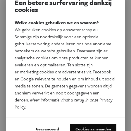
Een betere surfervaring dankzij
cookies
Psyche & Brein
Eos Blogs
Psycho-educatie als eerste
Welke cookies gebruiken we en waarom?
stap voor acceptie
We gebruiken cookies op eoswetenschap.eu.
Sommige zijn noodzakelijk voor een optimale
Je krijgt de diagnose dyslexie, wat betekent dat lezen en
gebruikerservaring, andere leren ons hoe anonieme
bezoekers de website gebruiken. Daarnaast zijn er
spellen moeilijker gaan. Wat betekent dit verder nog? Hoe
analytische cookies om onze producten te kunnen
ga je ermee om? Is dyslexie een zwaard van Damocles dat
evalueren en optimaliseren. Ten slotte zijn
boven je hoofd hangt?
er marketing cookies om advertenties via Facebook
Door
Marlies Gillis
en Google relevant te houden en om inhoud uit social
media te tonen. De gemeten gegevens worden altijd
anoniem verwerkt en nooit doorgegeven aan
derden.
Meer informatie vindt u terug in onze
Privacy
Policy
.
Geavanceerd
Cookies aanvaarden