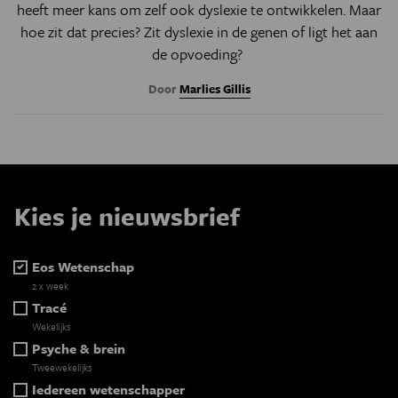
heeft meer kans om zelf ook dyslexie te ontwikkelen. Maar
hoe zit dat precies? Zit dyslexie in de genen of ligt het aan
de opvoeding?
Door
Marlies Gillis
Kies je nieuwsbrief
Eos Wetenschap
2 x week
Tracé
Wekelijks
Psyche & brein
Tweewekelijks
Iedereen wetenschapper