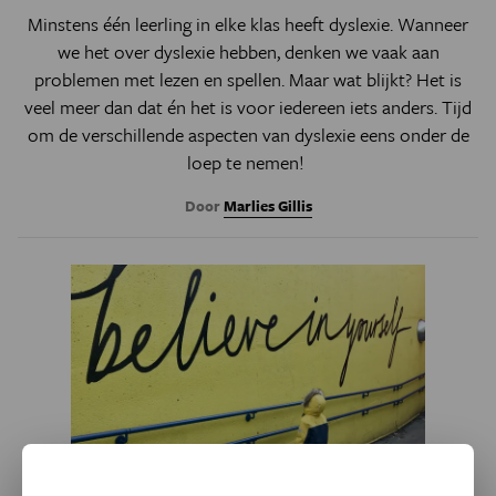
Minstens één leerling in elke klas heeft dyslexie. Wanneer
we het over dyslexie hebben, denken we vaak aan
problemen met lezen en spellen. Maar wat blijkt? Het is
veel meer dan dat én het is voor iedereen iets anders. Tijd
om de verschillende aspecten van dyslexie eens onder de
loep te nemen!
Door
Marlies Gillis