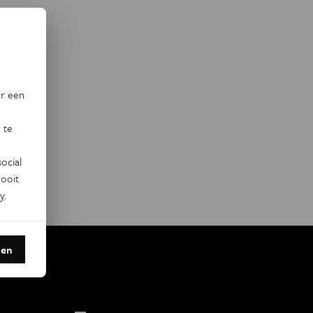
or een
 te
ocial
ooit
y
.
den