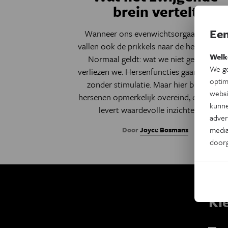
brein vertelt
Een
Wanneer ons evenwichtsorgaan uitvalt,
vallen ook de prikkels naar de hersenen sti
Welk
Normaal geldt: wat we niet gebruiken,
We ge
verliezen we. Hersenfuncties gaan achteru
optim
zonder stimulatie. Maar hier blijven de
websi
hersenen opmerkelijk overeind, en juist d
kunne
levert waardevolle inzichten op.
adver
media
Door
Joyce Bosmans
door
Ki