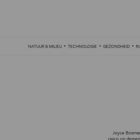
Overslaan
en
naar
de
inhoud
gaan
·
·
·
NATUUR & MILIEU
TECHNOLOGIE
GEZONDHEID
R
Joyce Bosmans
risico op demen