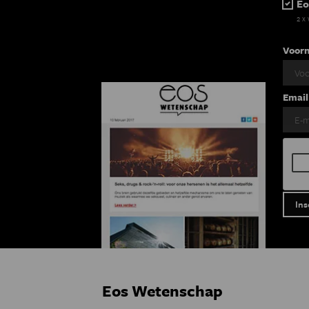
Eo
2 x
Voor
Email
Eos Wetenschap