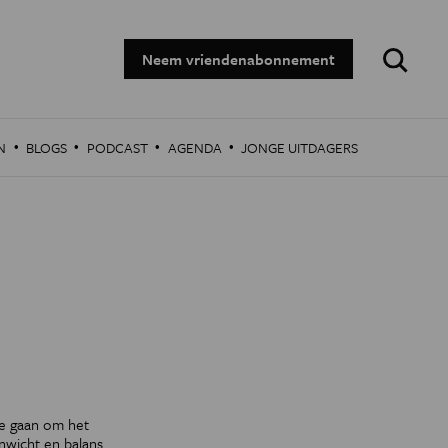
Zoeken:
Neem vriendenabonnement
·
·
·
·
N
BLOGS
PODCAST
AGENDA
JONGE UITDAGERS
te gaan om het
nwicht en balans