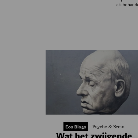
als behand
Psyche & Brein
Eos Blogs
Wat het zwijgende