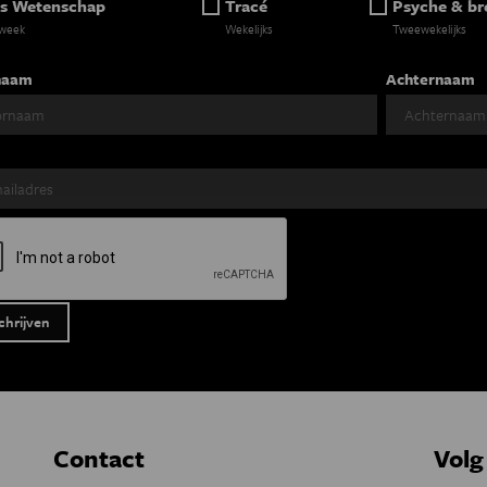
s Wetenschap
Tracé
Psyche & br
 week
Wekelijks
Tweewekelijks
naam
Achternaam
Contact
Volg