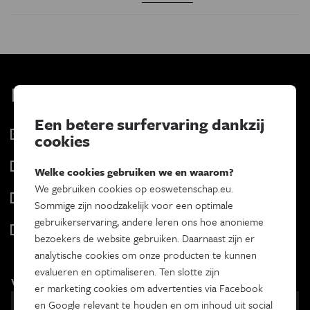
Kies je nieuwsbrief
Een betere surfervaring dankzij
Eos Wetenschap
cookies
2 x week
Tracé
Welke cookies gebruiken we en waarom?
Wekelijks
We gebruiken cookies op eoswetenschap.eu.
Psyche & brein
Sommige zijn noodzakelijk voor een optimale
Tweewekelijks
gebruikerservaring, andere leren ons hoe anonieme
Iedereen wetenschapper
bezoekers de website gebruiken. Daarnaast zijn er
Maandelijks
analytische cookies om onze producten te kunnen
evalueren en optimaliseren. Ten slotte zijn
Voornaam
er marketing cookies om advertenties via Facebook
en Google relevant te houden en om inhoud uit social