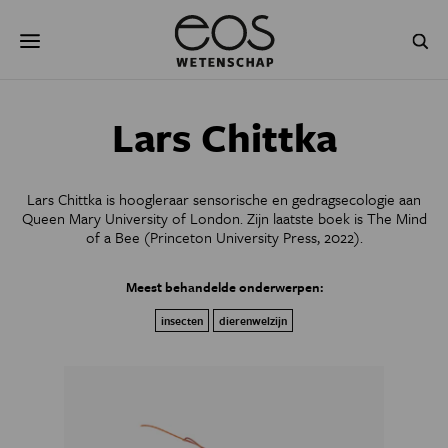
Overslaan
Zoeken
en
naar
de
inhoud
gaan
NATUUR & MILIEU
TECHNOLOGIE
Lars Chittka
GEZONDHEID
RUIMTE
Lars Chittka is hoogleraar sensorische en gedragsecologie aan
NATUURWETENSCHAPPEN
GESCHIEDENIS
Queen Mary University of London. Zijn laatste boek is The Mind
of a Bee (Princeton University Press, 2022).
PSYCHE & BREIN
BLOGS
Meest behandelde onderwerpen:
PODCAST
AGENDA
insecten
dierenwelzijn
JONGE UITDAGERS