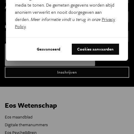
media te tonen. De gemeten gegevens worden altijd
Achternaam
anoniem verwerkt en nooit doorgegeven aan
derden.
Meer informatie vindt u terug in onze
Privacy
Policy
.
Email
Geavanceerd
Cookies aanvaarden
Eos Wetenschap
Eos maandblad
Digitale themanummers
Eos Psyche&Brein