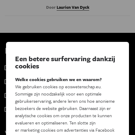
Door
Laurien Van Dyck
Kies je nieuwsbrief
Een betere surfervaring dankzij
cookies
Eos Wetenschap
2 x week
Welke cookies gebruiken we en waarom?
Tracé
We gebruiken cookies op eoswetenschap.eu.
Wekelijks
Sommige zijn noodzakelijk voor een optimale
Psyche & brein
gebruikerservaring, andere leren ons hoe anonieme
Tweewekelijks
bezoekers de website gebruiken. Daarnaast zijn er
Iedereen wetenschapper
analytische cookies om onze producten te kunnen
Maandelijks
evalueren en optimaliseren. Ten slotte zijn
er marketing cookies om advertenties via Facebook
Voornaam