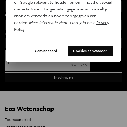
en Google relevant te houden en om inhoud uit social
media te tonen. De gemeten gegevens worden altijd
Achternaam
anoniem verwerkt en nooit doorgegeven aan
derden.
Meer informatie vindt u terug in onze
Privacy
Policy
.
Email
Geavanceerd
Cookies aanvaarden
Eos Wetenschap
Eos maandblad
Digitale themanummers