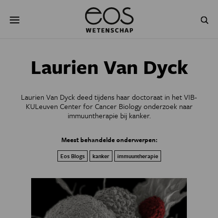
Overslaan
Zoeken
en
naar
de
inhoud
gaan
NATUUR & MILIEU
TECHNOLOGIE
Laurien Van Dyck
GEZONDHEID
RUIMTE
Laurien Van Dyck deed tijdens haar doctoraat in het VIB-
NATUURWETENSCHAPPEN
GESCHIEDENIS
KULeuven Center for Cancer Biology onderzoek naar
immuuntherapie bij kanker.
PSYCHE & BREIN
BLOGS
Meest behandelde onderwerpen:
PODCAST
AGENDA
Eos Blogs
kanker
immuuntherapie
JONGE UITDAGERS