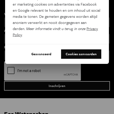
Maandelijks
er marketing cookies om advertenties via Facebook
en Google relevant te houden en om inhoud uit social
Voornaam
media te tonen. De gemeten gegevens worden altijd
anoniem verwerkt en nooit doorgegeven aan
derden.
Meer informatie vindt u terug in onze
Privacy
Achternaam
Policy
.
Email
Geavanceerd
Cookies aanvaarden
Eos Wetenschap