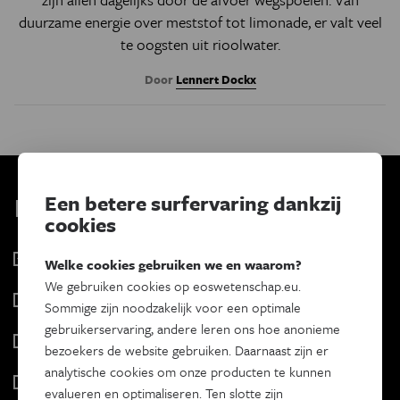
duurzame energie over meststof tot limonade, er valt veel
te oogsten uit rioolwater.
Door
Lennert Dockx
Een betere surfervaring dankzij
Kies je nieuwsbrief
cookies
Eos Wetenschap
Welke cookies gebruiken we en waarom?
2 x week
We gebruiken cookies op eoswetenschap.eu.
Tracé
Sommige zijn noodzakelijk voor een optimale
Wekelijks
gebruikerservaring, andere leren ons hoe anonieme
Psyche & brein
bezoekers de website gebruiken. Daarnaast zijn er
Tweewekelijks
analytische cookies om onze producten te kunnen
Iedereen wetenschapper
evalueren en optimaliseren. Ten slotte zijn