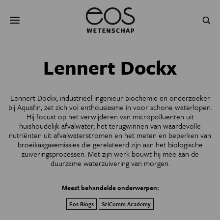
Overslaan
Zoeken
en
naar
de
inhoud
gaan
NATUUR & MILIEU
TECHNOLOGIE
Lennert Dockx
GEZONDHEID
RUIMTE
Lennert Dockx, industrieel ingenieur biochemie en onderzoeker
NATUURWETENSCHAPPEN
GESCHIEDENIS
bij Aquafin, zet zich vol enthousiasme in voor schone waterlopen.
Hij focust op het verwijderen van micropolluenten uit
huishoudelijk afvalwater, het terugwinnen van waardevolle
PSYCHE & BREIN
BLOGS
nutriënten uit afvalwaterstromen en het meten en beperken van
broeikasgasemissies die gerelateerd zijn aan het biologische
PODCAST
AGENDA
zuiveringsprocessen. Met zijn werk bouwt hij mee aan de
duurzame waterzuivering van morgen.
JONGE UITDAGERS
Meest behandelde onderwerpen:
Eos Blogs
SciComm Academy