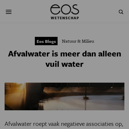
Overslaan
Zoeken
en
naar
de
inhoud
gaan
NATUUR & MILIEU
TECHNOLOGIE
Natuur & Milieu
Eos Blogs
GEZONDHEID
RUIMTE
Afvalwater is meer dan alleen
NATUURWETENSCHAPPEN
GESCHIEDENIS
vuil water
PSYCHE & BREIN
BLOGS
PODCAST
AGENDA
JONGE UITDAGERS
Afvalwater roept vaak negatieve associaties op,