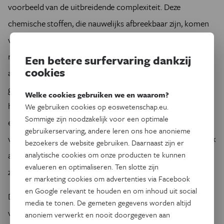
voorbeeld van de uitbreidende complexiteit. Deze
chemische stoffen, die nauwelijks afbreekbaar zijn, komen
via diverse routes in het afvalwater terecht en vormen een
risico voor zowel het milieu als de volksgezondheid. Hun
Een betere surfervaring dankzij
cookies
aanwezigheid maakt de zuivering van afvalwater
gecompliceerder en stelt extra eisen aan
Welke cookies gebruiken we en waarom?
hergebruikstoepassingen. Vanuit wetgeving is het daarom
We gebruiken cookies op eoswetenschap.eu.
Sommige zijn noodzakelijk voor een optimale
essentieel om sterker te durven sturen op bronaanpak:
gebruikerservaring, andere leren ons hoe anonieme
voorkomen dat deze stoffen überhaupt in het huishoudelijk
bezoekers de website gebruiken. Daarnaast zijn er
afvalwater terechtkomen is effectiever én duurzamer dan
analytische cookies om onze producten te kunnen
evalueren en optimaliseren. Ten slotte zijn
ze op het einde van de keten proberen te verwijderen.
er marketing cookies om advertenties via Facebook
en Google relevant te houden en om inhoud uit social
Daarnaast speelt publieke perceptie een grote rol. Het idee
media te tonen. De gemeten gegevens worden altijd
van hergebruik vanuit een afvalstof, roept bij velen
anoniem verwerkt en nooit doorgegeven aan