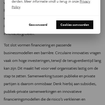
derden.
Meer informatie vindt u terug in onze
Privacy
weerstand op – definieer het gerust als de ‘yuck factor’. Om
Policy
.
hier verandering in te brengen, is duidelijke communicatie
en transparantie essentieel. Alleen door mensen goed te
Geavanceerd
Cookies aanvaarden
informeren en te betrekken, kan het draagvlak voor deze
innovaties groeien.
Tot slot vormen financiering en passende
businessmodellen een barrière. Circulaire innovaties vragen
vaak om hoge investeringen, terwijl de terugverdientijd lang
kan zijn. Dit maakt het voor veel organisaties lastig om de
stap te zetten. Samenwerking tussen publieke en private
partijen is daarom onmisbaar. Denk hierbij aan subsidies,
publiek-private samenwerkingen en innovatieve
financieringsmodellen die de risico’s verkleinen en