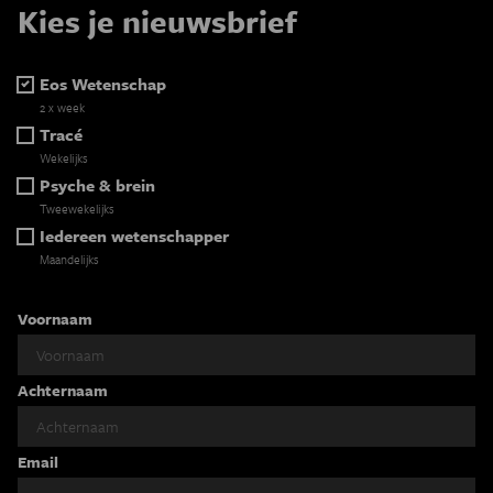
Kies je nieuwsbrief
Eos Wetenschap
2 x week
Tracé
Wekelijks
Psyche & brein
Tweewekelijks
Iedereen wetenschapper
Maandelijks
Voornaam
Achternaam
Email