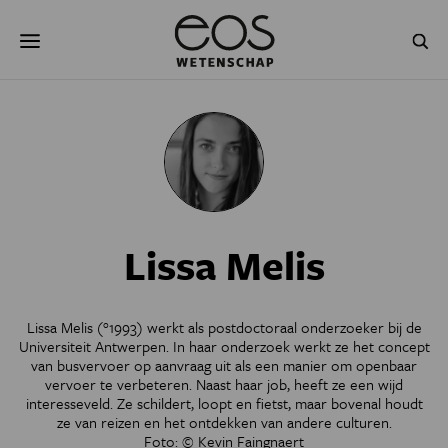
Overslaan
Zoeken
en
naar
de
inhoud
gaan
NATUUR & MILIEU
TECHNOLOGIE
GEZONDHEID
RUIMTE
NATUURWETENSCHAPPEN
GESCHIEDENIS
Lissa Melis
PSYCHE & BREIN
BLOGS
PODCAST
AGENDA
Lissa Melis (°1993) werkt als postdoctoraal onderzoeker bij de
Universiteit Antwerpen. In haar onderzoek werkt ze het concept
JONGE UITDAGERS
van busvervoer op aanvraag uit als een manier om openbaar
vervoer te verbeteren. Naast haar job, heeft ze een wijd
interesseveld. Ze schildert, loopt en fietst, maar bovenal houdt
ze van reizen en het ontdekken van andere culturen.
Foto: © Kevin Faingnaert