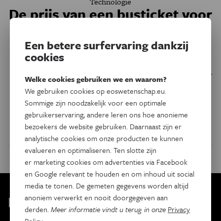
Technologie
De prijs van een busticket voor
het comfort van een taxirit
Een betere surfervaring dankzij
Stel je voor dat je een bus zou boeken net zoals je een rit
cookies
via de taxi-app Uber kan bestellen. Dan moeten duizenden
passagiers in honderden bussen gepland worden in minder
Welke cookies gebruiken we en waarom?
dan 1 seconde. En zodra berekend, begint alles opnieuw
We gebruiken cookies op eoswetenschap.eu.
omdat er nieuwe ritaanvragen zijn binnengekomen. Een
Sommige zijn noodzakelijk voor een optimale
complex algoritme dat dit kan, bestond nog niet. Nu wel.
gebruikerservaring, andere leren ons hoe anonieme
bezoekers de website gebruiken. Daarnaast zijn er
Door
Lissa Melis
analytische cookies om onze producten te kunnen
evalueren en optimaliseren. Ten slotte zijn
er marketing cookies om advertenties via Facebook
en Google relevant te houden en om inhoud uit social
media te tonen. De gemeten gegevens worden altijd
Kies je nieuwsbrief
anoniem verwerkt en nooit doorgegeven aan
derden.
Meer informatie vindt u terug in onze
Privacy