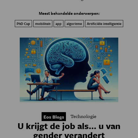
Meest behandelde onderwerpen:
PhD Cup
mobiliteit
app
algoritme
Artificiële intelligentie
Technologie
Eos Blogs
U krijgt de job als… u van
gender verandert