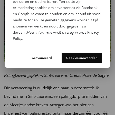
evalueren en optimaliseren. Ten slotte zijn
er marketing cookies om advertenties via Facebook
en Google relevant te houden en om inhoud uit social
media te tonen. De gemeten gegevens worden altijd
anoniem verwerkt en nooit doorgegeven aan
derden.
Meer informatie vindt u terug in onze
Privacy
Policy
.
Geavanceerd
Cookies aanvaarden
Palingbelevingsplek in Sint-Laureins. Credit: Anke de Sagher
Die verandering is duidelijk voelbaar in deze streek. Ik
bevind me in Sint-Laureins, een palingdorp te midden van
de Meetjeslandse kreken. Vroeger was het hier een
broeinest van palingrestaurants, maar die zijn één voor één