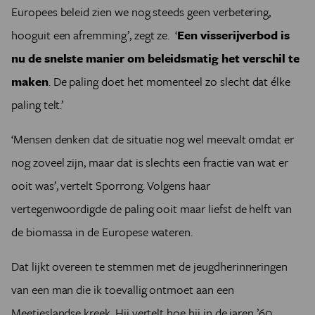
Europees beleid zien we nog steeds geen verbetering,
hooguit een afremming’, zegt ze. ‘
Een visserijverbod is
nu de snelste manier om beleidsmatig het verschil te
maken
. De paling doet het momenteel zo slecht dat élke
paling telt.’
‘Mensen denken dat de situatie nog wel meevalt omdat er
nog zoveel zijn, maar dat is slechts een fractie van wat er
ooit was’, vertelt Sporrong. Volgens haar
vertegenwoordigde de paling ooit maar liefst de helft van
de biomassa in de Europese wateren.
Dat lijkt overeen te stemmen met de jeugdherinneringen
van een man die ik toevallig ontmoet aan een
Meetjeslandse kreek. Hij vertelt hoe hij in de jaren ’60