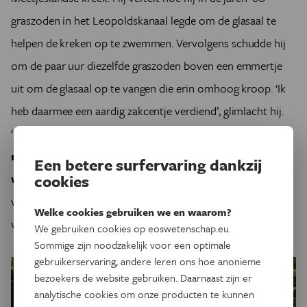
graszoden in het Leopoldskanaal legde om de glasaal te
helpen de kreken op te zwemmen. Vervolgens schudde hij
om de paar uur diezelfde graszoden boven een emmertje
uit om de glasaal op te vangen die erin omhoog kroop. ‘Ik
heb daarmee een aardig zakcentje verdiend’, glimlacht hij.
‘Maar nu zijn ze weg. Er wordt nog wel eens wat uitgezet,
maar dat is niets in vergelijking met de palingen die
Een betere surfervaring dankzij
cookies
we hier vroeger hadden
.’ Of hij daar verdrietig om is,
vraag ik hem. ‘Het is een vergane glorie', zegt hij. ‘Maar alles
Welke cookies gebruiken we en waarom?
verandert.’
We gebruiken cookies op eoswetenschap.eu.
Sommige zijn noodzakelijk voor een optimale
gebruikerservaring, andere leren ons hoe anonieme
bezoekers de website gebruiken. Daarnaast zijn er
analytische cookies om onze producten te kunnen