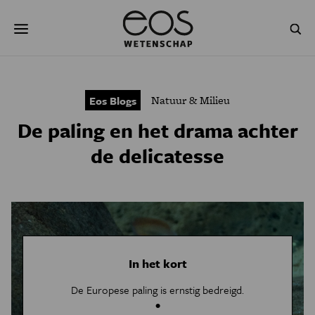
Overslaan
Zoeken
en
naar
de
inhoud
gaan
NATUUR & MILIEU
TECHNOLOGIE
Natuur & Milieu
Eos Blogs
GEZONDHEID
RUIMTE
De paling en het drama achter
NATUURWETENSCHAPPEN
GESCHIEDENIS
de delicatesse
PSYCHE & BREIN
BLOGS
PODCAST
AGENDA
JONGE UITDAGERS
In het kort
De Europese paling is ernstig bedreigd.