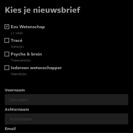
Kies je nieuwsbrief
Eos Wetenschap
2 x week
Tracé
Wekelijks
Psyche & brein
Tweewekelijks
Iedereen wetenschapper
Maandelijks
Voornaam
Achternaam
Email