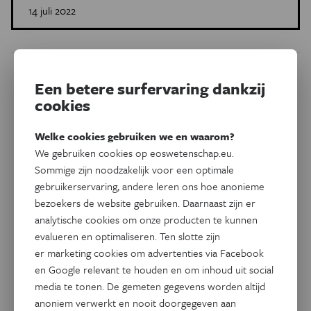
14 juli 2022
Dit artikel delen op:
Een betere surfervaring dankzij
cookies
Facebook
Twitter
Linkedin
Welke cookies gebruiken we en waarom?
We gebruiken cookies op eoswetenschap.eu.
Gerelateerde artikels
Sommige zijn noodzakelijk voor een optimale
gebruikerservaring, andere leren ons hoe anonieme
bezoekers de website gebruiken. Daarnaast zijn er
analytische cookies om onze producten te kunnen
evalueren en optimaliseren. Ten slotte zijn
er marketing cookies om advertenties via Facebook
en Google relevant te houden en om inhoud uit social
media te tonen. De gemeten gegevens worden altijd
anoniem verwerkt en nooit doorgegeven aan