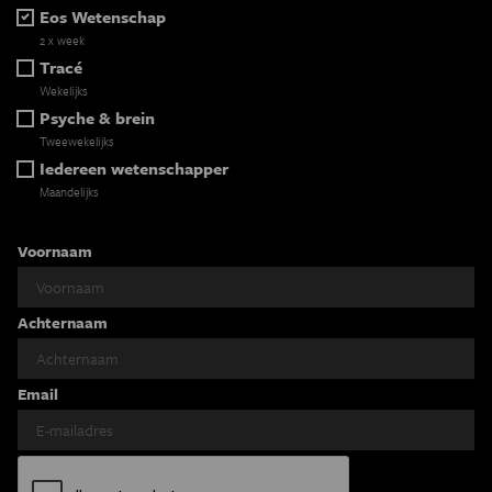
Eos Wetenschap
2 x week
Tracé
Wekelijks
Psyche & brein
Tweewekelijks
Iedereen wetenschapper
Maandelijks
Voornaam
Achternaam
Email