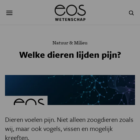
Overslaan
Zoeken
en
naar
de
inhoud
gaan
NATUUR & MILIEU
TECHNOLOGIE
Natuur & Milieu
GEZONDHEID
RUIMTE
Welke dieren lijden pijn?
NATUURWETENSCHAPPEN
GESCHIEDENIS
PSYCHE & BREIN
BLOGS
PODCAST
AGENDA
JONGE UITDAGERS
Dieren voelen pijn. Niet alleen zoogdieren zoals
wij, maar ook vogels, vissen en mogelijk
kreeften.