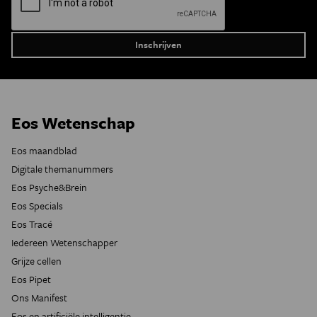
Eos Wetenschap
Eos maandblad
Digitale themanummers
Eos Psyche&Brein
Eos Specials
Eos Tracé
Iedereen Wetenschapper
Grijze cellen
Eos Pipet
Ons Manifest
Eos en artificiële intelligentie