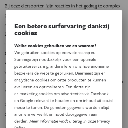
Bij deze diersoorten ‘zijn reacties in het gedrag te complex
(…) om te worden verklaard door een reflex, en ze zijn
consistent met een beleving van pijn’, meent Robert
Een betere surfervaring dankzij
cookies
Elwood van Queen’s University in Belfast. Hij voerde een
studie uit bij heremietkreeften. Door hen elektrische
Welke cookies gebruiken we en waarom?
We gebruiken cookies op eoswetenschap.eu.
schokken toe te dienen leerde hij hen bepaalde schelpen te
Sommige zijn noodzakelijk voor een optimale
vermijden. Als het ging om een schelp waarin ze wilden
gebruikerservaring, andere leren ons hoe anonieme
wonen, verlieten ze die pas na zwaardere schokken. De
bezoekers de website gebruiken. Daarnaast zijn er
analytische cookies om onze producten te kunnen
dieren ‘evalueren’ dus de schuilplaats. Ze wegen de voor- en
evalueren en optimaliseren. Ten slotte zijn
nadelen af.
er marketing cookies om advertenties via Facebook
en Google relevant te houden en om inhoud uit social
Zulk gedrag valt moeilijk te interpreteren als een simpele,
media te tonen. De gemeten gegevens worden altijd
onbewuste reactie.
anoniem verwerkt en nooit doorgegeven aan
derden.
Meer informatie vindt u terug in onze
Privacy
Kan je hen als onderzoeker zonder schuldgevoel een
Policy
.