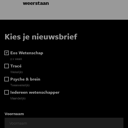
weerstaan
Kies je nieuwsbrief
Eos Wetenschap
2 x week
Tracé
Wekelijks
Psyche & brein
Tweewekelijks
Iedereen wetenschapper
Maandelijks
Voornaam