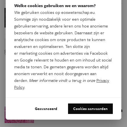
Welke cookies gebruiken we en waarom?
Is
Podcast
Natuurwetenschappen
We gebruiken cookies op eoswetenschap.eu.
het onmogelijk om
Sommige zijn noodzakelijk voor een optimale
kwantumfysica te begrijpen?
gebruikerservaring, andere leren ons hoe anonieme
bezoekers de website gebruiken. Daarnaast zijn er
analytische cookies om onze producten te kunnen
Nobelprijs
Natuurwetenschappen
evalueren en optimaliseren. Ten slotte zijn
Fysica voor grensverleggend
er marketing cookies om advertenties via Facebook
onderzoek over
en Google relevant te houden en om inhoud uit social
quantumvreemdheid
media te tonen. De gemeten gegevens worden altijd
anoniem verwerkt en nooit doorgegeven aan
derden.
Meer informatie vindt u terug in onze
Privacy
Policy
.
Trending
Geavanceerd
Cookies aanvaarden
Een bakkerij op 400 miljoen
Ruimte
kilometer van de aarde