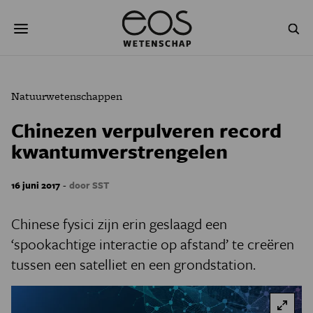
Overslaan
Zoeken
en
naar
de
inhoud
gaan
NATUUR & MILIEU
TECHNOLOGIE
Natuurwetenschappen
GEZONDHEID
RUIMTE
Chinezen verpulveren record
kwantumverstrengelen
NATUURWETENSCHAPPEN
GESCHIEDENIS
PSYCHE & BREIN
BLOGS
-
16 juni 2017
door SST
PODCAST
AGENDA
Chinese fysici zijn erin geslaagd een
‘spookachtige interactie op afstand’ te creëren
JONGE UITDAGERS
tussen een satelliet en een grondstation.