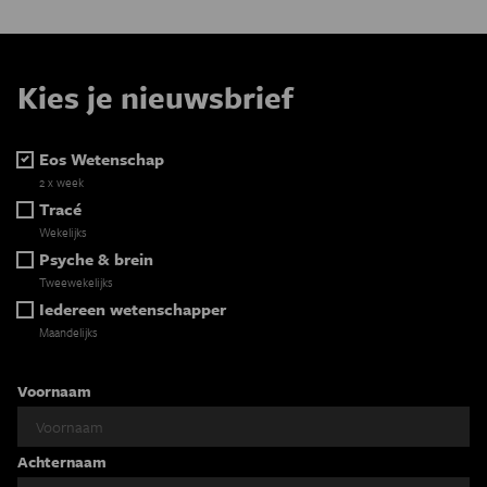
Kies je nieuwsbrief
Eos Wetenschap
2 x week
Tracé
Wekelijks
Psyche & brein
Tweewekelijks
Iedereen wetenschapper
Maandelijks
Voornaam
Achternaam