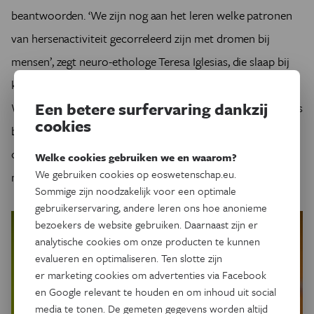
beantwoorden. ‘We zijn nog aan het leren welke patronen
van hersenactiviteit gecorreleerd zijn met dromen bij
mensen’, zegt neuro-ethologe Teresa Iglesias, die slaap bij
koppotigen bestudeert aan het Okinawa Instituut voor
Een betere surfervaring dankzij
Wetenschap en Technologie in Japan en niet betrokken was
cookies
bij het onderzoek naar de springspin. ‘Het is dus erg vroeg
om te verwachten dat we dromen op een fysiologische
Welke cookies gebruiken we en waarom?
We gebruiken cookies op eoswetenschap.eu.
manier kunnen identificeren bij andere dieren’, zegt ze.
Sommige zijn noodzakelijk voor een optimale
gebruikerservaring, andere leren ons hoe anonieme
bezoekers de website gebruiken. Daarnaast zijn er
analytische cookies om onze producten te kunnen
evalueren en optimaliseren. Ten slotte zijn
er marketing cookies om advertenties via Facebook
en Google relevant te houden en om inhoud uit social
media te tonen. De gemeten gegevens worden altijd