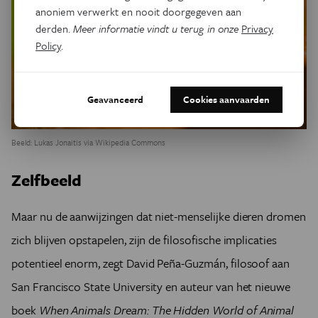
anoniem verwerkt en nooit doorgegeven aan
derden.
Meer informatie vindt u terug in onze
Privacy
Policy
.
Geavanceerd
Cookies aanvaarden
Beeld: Lukas Jonaitis via Wikipedia Commons
Zelfbeeld
Maar nu de aanwijzingen dat niet-menselijke dieren dromen
zich blijven opstapelen, zijn de filosofische implicaties
potentieel enorm, zegt David Peña-Guzmán, filosoof aan
San Francisco State University en auteur van het nieuwe
boek
When Animals Dream: The Hidden World of Animal