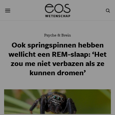
Overslaan
Zoeken
en
naar
de
inhoud
gaan
NATUUR & MILIEU
TECHNOLOGIE
Psyche & Brein
GEZONDHEID
RUIMTE
Ook springspinnen hebben
wellicht een REM-slaap: ‘Het
NATUURWETENSCHAPPEN
GESCHIEDENIS
zou me niet verbazen als ze
PSYCHE & BREIN
BLOGS
kunnen dromen’
PODCAST
AGENDA
JONGE UITDAGERS