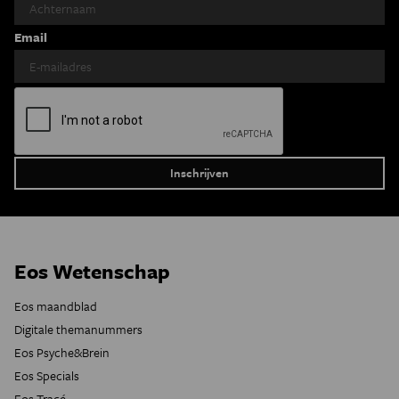
Email
Eos Wetenschap
Eos maandblad
Digitale themanummers
Eos Psyche&Brein
Eos Specials
Eos Tracé