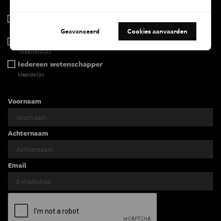
2 x week
Tracé
Wekelijks
Geavanceerd
Cookies aanvaarden
Psyche & brein
Tweewekelijks
Iedereen wetenschapper
Maandelijks
Voornaam
Achternaam
Email