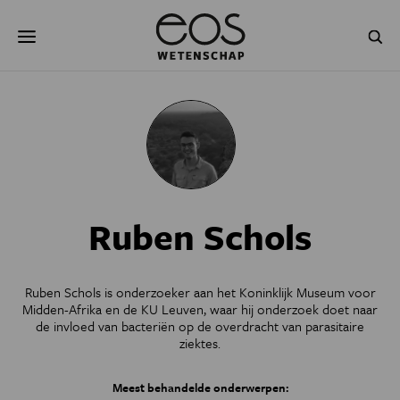
Overslaan
Zoeken
en
naar
de
inhoud
gaan
NATUUR & MILIEU
TECHNOLOGIE
GEZONDHEID
RUIMTE
NATUURWETENSCHAPPEN
GESCHIEDENIS
Ruben Schols
PSYCHE & BREIN
BLOGS
PODCAST
AGENDA
Ruben Schols is onderzoeker aan het Koninklijk Museum voor
Midden-Afrika en de KU Leuven, waar hij onderzoek doet naar
JONGE UITDAGERS
de invloed van bacteriën op de overdracht van parasitaire
ziektes.
Meest behandelde onderwerpen: