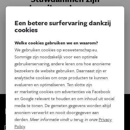
broeihaarden voor
infectieziektes
Een betere surfervaring dankzij
cookies
Stuwdammen zijn voor miljoenen mensen van
levensbelang. Ze voorzien onder meer in stroom en
Welke cookies gebruiken we en waarom?
drinkwater. Maar er kleven ook nadelen aan: gevaarlijk
We gebruiken cookies op eoswetenschap.eu.
infectieziektes gedijen goed in de omgeving van
Sommige zijn noodzakelijk voor een optimale
stuwdammen.
gebruikerservaring, andere leren ons hoe anonieme
Door
Tine Huyse
,
Hans Carolus
,
Ruben Schols
bezoekers de website gebruiken. Daarnaast zijn er
analytische cookies om onze producten te kunnen
evalueren en optimaliseren. Ten slotte zijn
er marketing cookies om advertenties via Facebook
en Google relevant te houden en om inhoud uit social
media te tonen. De gemeten gegevens worden altijd
Kies je nieuwsbrief
anoniem verwerkt en nooit doorgegeven aan
derden.
Meer informatie vindt u terug in onze
Privacy
Policy
.
Eos Wetenschap