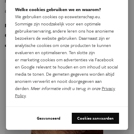
meer recht om te klagen over het weerbericht dan wij,
Welke cookies gebruiken we en waarom?
aardbewoners.
We gebruiken cookies op eoswetenschap.eu.
Sommige zijn noodzakelijk voor een optimale
Nicolas Wijsen is genomineerd voor de Vlaamse PhD
gebruikerservaring, andere leren ons hoe anonieme
Cup. Ontdek meer over zijn onderzoek
bezoekers de website gebruiken. Daarnaast zijn er
op
www.phdcup.be
.
analytische cookies om onze producten te kunnen
evalueren en optimaliseren. Ten slotte zijn
er marketing cookies om advertenties via Facebook
en Google relevant te houden en om inhoud uit social
media te tonen. De gemeten gegevens worden altijd
anoniem verwerkt en nooit doorgegeven aan
derden.
Meer informatie vindt u terug in onze
Privacy
Policy
.
Geavanceerd
Cookies aanvaarden