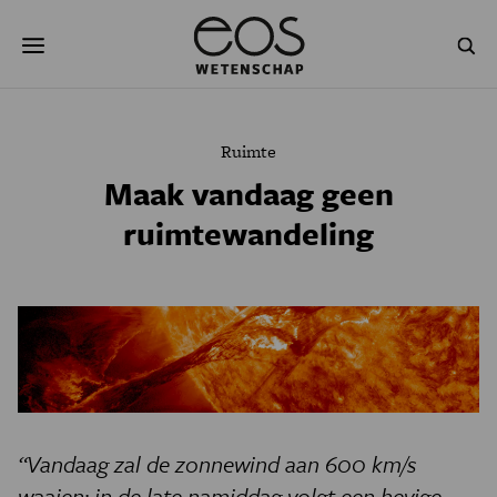
Overslaan
Zoeken
en
naar
de
inhoud
gaan
NATUUR & MILIEU
TECHNOLOGIE
Ruimte
GEZONDHEID
RUIMTE
Maak vandaag geen
ruimtewandeling
NATUURWETENSCHAPPEN
GESCHIEDENIS
PSYCHE & BREIN
BLOGS
PODCAST
AGENDA
JONGE UITDAGERS
“Vandaag zal de zonnewind aan 600 km/s
waaien; in de late namiddag volgt een hevige