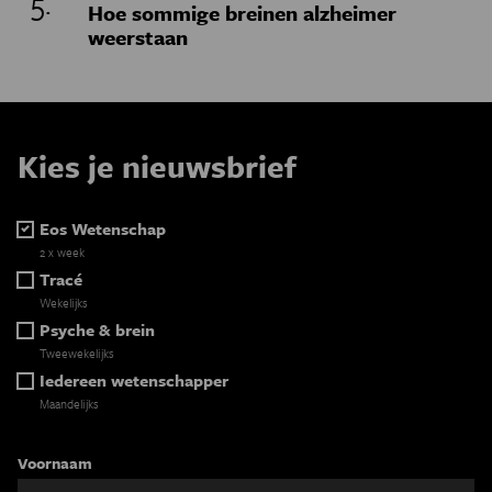
Hoe sommige breinen alzheimer
weerstaan
Kies je nieuwsbrief
Eos Wetenschap
2 x week
Tracé
Wekelijks
Psyche & brein
Tweewekelijks
Iedereen wetenschapper
Maandelijks
Voornaam