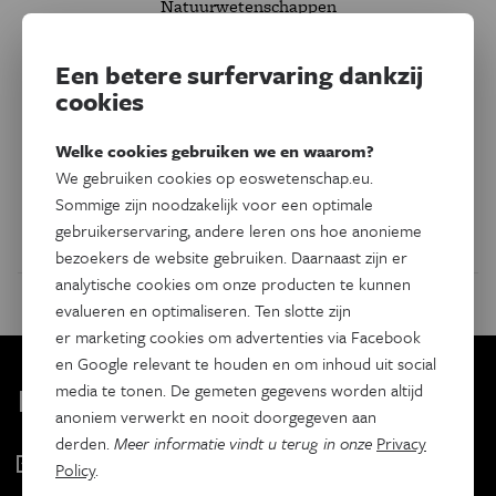
Natuurwetenschappen
Vooruitblik 2025 - Kan AI
nieuwe wiskunde formuleren?
Een betere surfervaring dankzij
cookies
Wiskundige en winnaar van de Eos Pipet 2024 Sam
Matteus kijkt uit naar verdere ontwikkelingen in
Welke cookies gebruiken we en waarom?
generatieve AI, neurale netwerken en hun implicaties voor
We gebruiken cookies op eoswetenschap.eu.
fundamenteel wiskundig onderzoek.
Sommige zijn noodzakelijk voor een optimale
gebruikerservaring, andere leren ons hoe anonieme
Door
Sam Mattheus
bezoekers de website gebruiken. Daarnaast zijn er
analytische cookies om onze producten te kunnen
evalueren en optimaliseren. Ten slotte zijn
er marketing cookies om advertenties via Facebook
en Google relevant te houden en om inhoud uit social
Kies je nieuwsbrief
media te tonen. De gemeten gegevens worden altijd
anoniem verwerkt en nooit doorgegeven aan
derden.
Meer informatie vindt u terug in onze
Privacy
Eos Wetenschap
Policy
.
2 x week