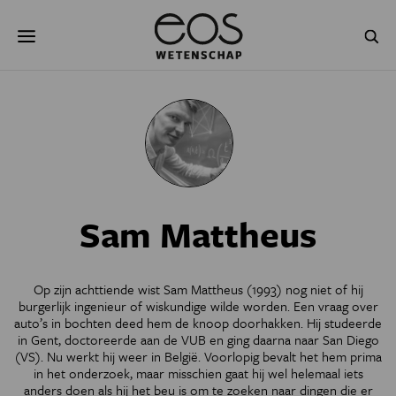
Overslaan
Zoeken
en
naar
de
inhoud
gaan
NATUUR & MILIEU
TECHNOLOGIE
GEZONDHEID
RUIMTE
NATUURWETENSCHAPPEN
GESCHIEDENIS
Sam Mattheus
PSYCHE & BREIN
BLOGS
PODCAST
AGENDA
Op zijn achttiende wist Sam Mattheus (1993) nog niet of hij
burgerlijk ingenieur of wiskundige wilde worden. Een vraag over
JONGE UITDAGERS
auto’s in bochten deed hem de knoop doorhakken. Hij studeerde
in Gent, doctoreerde aan de VUB en ging daarna naar San Diego
(VS). Nu werkt hij weer in België. Voorlopig bevalt het hem prima
in het onderzoek, maar misschien gaat hij wel helemaal iets
anders doen als hij het beu is om te zoeken naar dingen die er