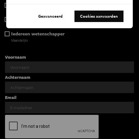
Tracé
Wekelijks
Geavanceerd
Cookies aanvaarden
Psyche & brein
Tweewekelijks
Iedereen wetenschapper
Maandelijks
Voornaam
Achternaam
Email