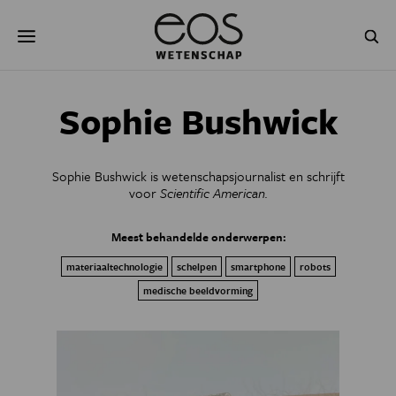
Overslaan
Zoeken
en
naar
de
inhoud
gaan
NATUUR & MILIEU
TECHNOLOGIE
Sophie Bushwick
GEZONDHEID
RUIMTE
Sophie Bushwick is wetenschapsjournalist en schrijft
NATUURWETENSCHAPPEN
GESCHIEDENIS
voor
Scientific American.
PSYCHE & BREIN
BLOGS
Meest behandelde onderwerpen:
materiaaltechnologie
schelpen
smartphone
robots
PODCAST
AGENDA
medische beeldvorming
JONGE UITDAGERS