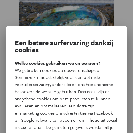
Een betere surfervaring dankzij
cookies
Technologie
Welke cookies gebruiken we en waarom?
Wat smartphones kunnen
We gebruiken cookies op eoswetenschap.eu.
leren van schelpen
Sommige zijn noodzakelijk voor een optimale
gebruikerservaring, andere leren ons hoe anonieme
Een nieuw supersterk glascomposiet imiteert de
bezoekers de website gebruiken. Daarnaast zijn er
binnenkant van zeeschelpen.
analytische cookies om onze producten te kunnen
evalueren en optimaliseren. Ten slotte zijn
Door
Sophie Bushwick
er marketing cookies om advertenties via Facebook
en Google relevant te houden en om inhoud uit social
media te tonen. De gemeten gegevens worden altijd