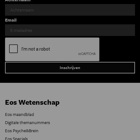
Email
Eos Wetenschap
Eos maandblad
Digitale themanummers
Eos Psyche&Brein
Eos Specials