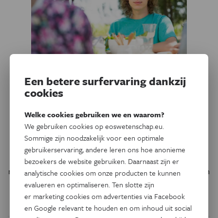
Een betere surfervaring dankzij
Psyche & Brein
Positieve herinneringen
cookies
verhogen zelfbeeld bij
Welke cookies gebruiken we en waarom?
borderline
We gebruiken cookies op eoswetenschap.eu.
persoonlijkheidsstoornis
Sommige zijn noodzakelijk voor een optimale
gebruikerservaring, andere leren ons hoe anonieme
Mensen met borderline hebben vaak een onduidelijk en
bezoekers de website gebruiken. Daarnaast zijn er
negatief zelfbeeld. Het ophalen van positieve herinneringen
analytische cookies om onze producten te kunnen
kan hun zelfbeeld verbeteren.
evalueren en optimaliseren. Ten slotte zijn
er marketing cookies om advertenties via Facebook
Door
Anouk Bercht
en Google relevant te houden en om inhoud uit social