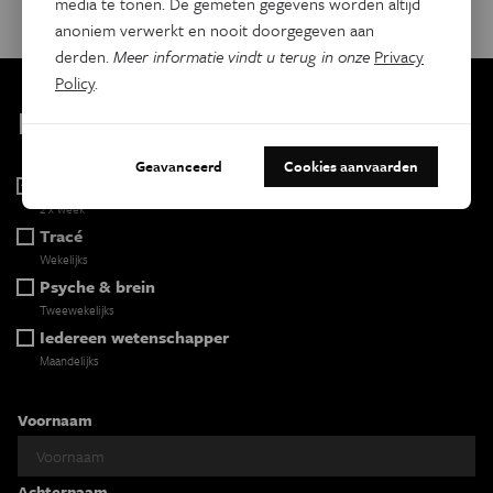
media te tonen. De gemeten gegevens worden altijd
anoniem verwerkt en nooit doorgegeven aan
derden.
Meer informatie vindt u terug in onze
Privacy
Policy
.
Kies je nieuwsbrief
Geavanceerd
Cookies aanvaarden
Eos Wetenschap
2 x week
Tracé
Wekelijks
Psyche & brein
Tweewekelijks
Iedereen wetenschapper
Maandelijks
Voornaam
Achternaam