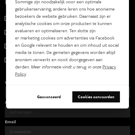
Kies je nieuwsbrief
Sommige zijn noodzakelijk voor een optimale
gebruikerservaring, andere leren ons hoe anonieme
bezoekers de website gebruiken. Daarnaast zijn er
Eos Wetenschap
analytische cookies om onze producten te kunnen
2 x week
evalueren en optimaliseren. Ten slotte zijn
Tracé
er marketing cookies om advertenties via Facebook
Wekelijks
en Google relevant te houden en om inhoud uit social
Psyche & brein
media te tonen. De gemeten gegevens worden altijd
Tweewekelijks
anoniem verwerkt en nooit doorgegeven aan
Iedereen wetenschapper
derden.
Meer informatie vindt u terug in onze
Privacy
Maandelijks
Policy
.
Voornaam
Geavanceerd
Cookies aanvaarden
Achternaam
Email