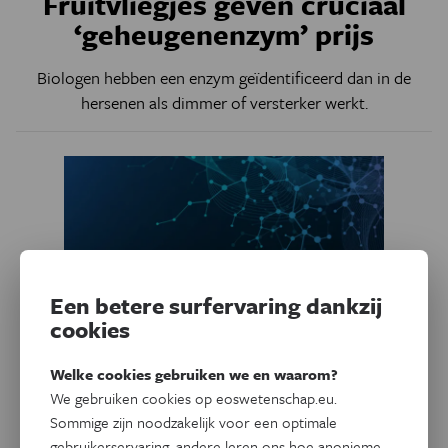
Fruitvliegjes geven cruciaal
‘geheugenenzym’ prijs
Biologen hebben een enzym geïdentificeerd dan in de
hersenen als dimmer of versterker werkt.
Een betere surfervaring dankzij
cookies
Welke cookies gebruiken we en waarom?
We gebruiken cookies op eoswetenschap.eu.
Voeding
6 voedingstips voor een beter
Sommige zijn noodzakelijk voor een optimale
gebruikerservaring, andere leren ons hoe anonieme