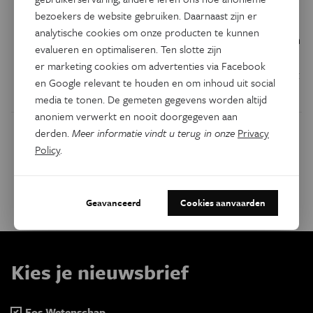
geheugen
bezoekers de website gebruiken. Daarnaast zijn er
analytische cookies om onze producten te kunnen
Met de examens in het vooruitzicht kunnen studenten hun
evalueren en optimaliseren. Ten slotte zijn
geheugen een duwtje geven. Door de juiste dingen te eten,
er marketing cookies om advertenties via Facebook
bijvoorbeeld. Zet het volgende op je menu en je stimuleert
en Google relevant te houden en om inhoud uit social
de aanmaak van nieuwe hersencellen.
media te tonen. De gemeten gegevens worden altijd
anoniem verwerkt en nooit doorgegeven aan
derden.
Meer informatie vindt u terug in onze
Privacy
Policy
.
Eerste pagina
Vorige pagina
Page
1
Page
2
Page
3
Page
4
Huidige pagina
5
Paginatie
Geavanceerd
Cookies aanvaarden
Kies je nieuwsbrief
Eos Wetenschap