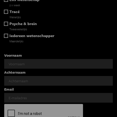
2 x week
Tracé
Wekelijks
Psyche & brein
Tweewekelijks
Iedereen wetenschapper
Maandelijks
Voornaam
Achternaam
Email