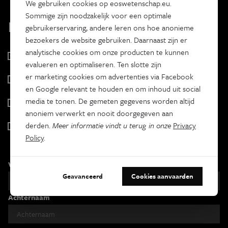
We gebruiken cookies op eoswetenschap.eu.
Sommige zijn noodzakelijk voor een optimale
Kies je nieuwsbrief
gebruikerservaring, andere leren ons hoe anonieme
bezoekers de website gebruiken. Daarnaast zijn er
analytische cookies om onze producten te kunnen
Eos Wetenschap
evalueren en optimaliseren. Ten slotte zijn
2 x week
er marketing cookies om advertenties via Facebook
Tracé
en Google relevant te houden en om inhoud uit social
Wekelijks
media te tonen. De gemeten gegevens worden altijd
Psyche & brein
anoniem verwerkt en nooit doorgegeven aan
Tweewekelijks
derden.
Meer informatie vindt u terug in onze
Privacy
Iedereen wetenschapper
Policy
.
Maandelijks
Voornaam
Geavanceerd
Cookies aanvaarden
Achternaam