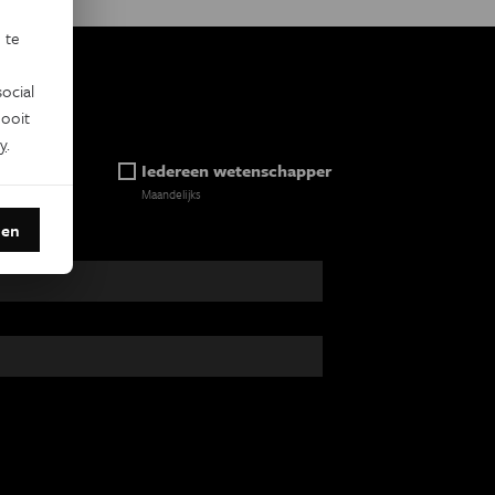
 te
ocial
ooit
y
.
ein
Iedereen wetenschapper
Maandelijks
den