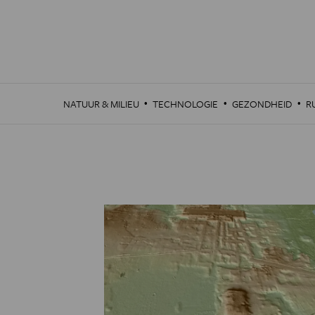
Overslaan
en
naar
de
inhoud
gaan
·
·
·
NATUUR & MILIEU
TECHNOLOGIE
GEZONDHEID
R