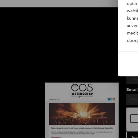
optim
websi
kunne
adver
Ki
media
door
Eo
2 x
Voor
Email