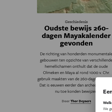
Geschiedenis
Oudste bewijs 260-
dagen Mayakalender
gevonden
De richting van honderden monumental
gebouwen ten opzichte van verschillend
hemellichamen onthult dat de oude
Olmeken en Maya al rond 1000 v. Chr.
gebruik maakten van de 260-dagen kalende
Dat is eeuwen eerder dan archeologen to
Een
nu toe konden bewijzen.
Door
Thor Deyaert
Welk
We ge