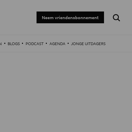
Zoeken:
Neem vriendenabonnement
·
·
·
·
N
BLOGS
PODCAST
AGENDA
JONGE UITDAGERS