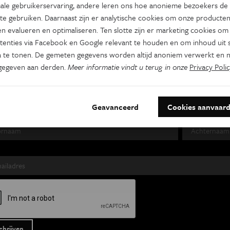
ale gebruikerservaring, andere leren ons hoe anonieme bezoekers de
te gebruiken. Daarnaast zijn er analytische cookies om onze producten
n evalueren en optimaliseren. Ten slotte zijn er marketing cookies om
tenties via Facebook en Google relevant te houden en om inhoud uit s
es je nieuwsbrief
 te tonen. De gemeten gegevens worden altijd anoniem verwerkt en n
gegeven aan derden.
Meer informatie vindt u terug in onze
Privacy Polic
s Wetenschap
Tracé
Psyche & br
 week
Wekelijks
Tweewekelijks
Geavanceerd
Cookies aanvaar
naam
Achternaam