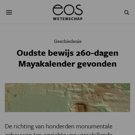
Overslaan
Zoeken
en
naar
de
inhoud
gaan
NATUUR & MILIEU
TECHNOLOGIE
Geschiedenis
GEZONDHEID
RUIMTE
Oudste bewijs 260-dagen
Mayakalender gevonden
NATUURWETENSCHAPPEN
GESCHIEDENIS
PSYCHE & BREIN
BLOGS
PODCAST
AGENDA
JONGE UITDAGERS
De richting van honderden monumentale
gebouwen ten opzichte van verschillende