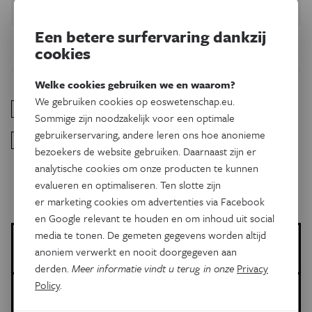
Neem abonnement
Een betere surfervaring dankzij
cookies
Welke cookies gebruiken we en waarom?
We gebruiken cookies op eoswetenschap.eu.
fragmenten van een muurschildering
Stuart et al. in Science
1
.
Sommige zijn noodzakelijk voor een optimale
gebruikerservaring, andere leren ons hoe anonieme
LIDAR
Fernandez-Diaz et al. in MDPI
2
.
bezoekers de website gebruiken. Daarnaast zijn er
analytische cookies om onze producten te kunnen
evalueren en optimaliseren. Ten slotte zijn
er marketing cookies om advertenties via Facebook
en Google relevant te houden en om inhoud uit social
media te tonen. De gemeten gegevens worden altijd
Thor Deyaert
anoniem verwerkt en nooit doorgegeven aan
Meer artikels van deze auteur
derden.
Meer informatie vindt u terug in onze
Privacy
Policy
.
Meer over de volgende onderwerpen:
Geschiedenis
Maya
Olmeken
Kalender