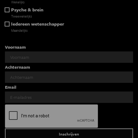
Wekelijks
Psyche & brein
Tweewekelijks
Iedereen wetenschapper
Maandelijks
Voornaam
Achternaam
Email