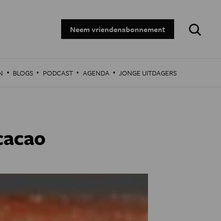
Zoeken:
Neem vriendenabonnement
·
·
·
·
N
BLOGS
PODCAST
AGENDA
JONGE UITDAGERS
cacao