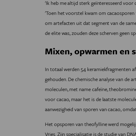
'Ik heb me altijd sterk geïnteresseerd voor
'Toen het voorstel kwam om cacaosporen
om artefacten uit dat segment van de samen
de elite was, zouden deze scherven geen s
Mixen, opwarmen en s
In totaal werden 54 keramiekfragmenten afko
gehouden. De chemische analyse van de arte
moleculen, met name cafeïne, theobromine e
voor cacao, maar het is de laatste molecule 
aanwezigheid van sporen van cacao, omdat 
Het opsporen van theofylline werd mogelij
Vries. Zijn specialisatie is de studie van 