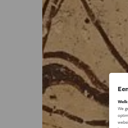
Een
Welk
We ge
optim
websi