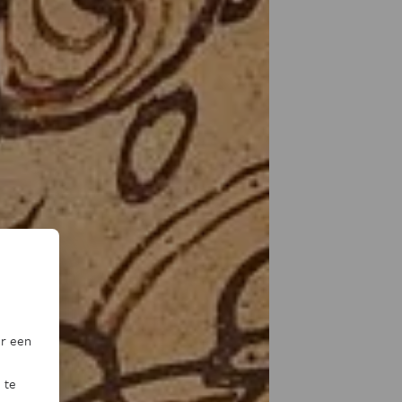
or een
 te