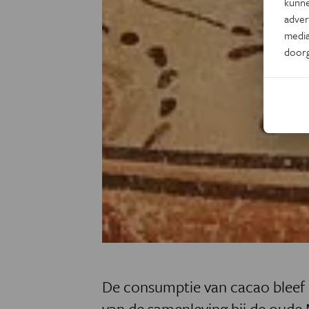
kunne
adver
media
door
De consumptie van cacao bleef n
van de samenleving bij de oude