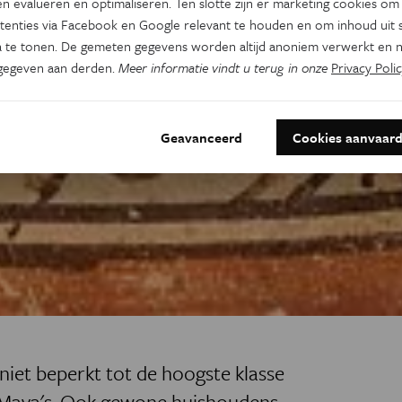
n evalueren en optimaliseren. Ten slotte zijn er marketing cookies om
tenties via Facebook en Google relevant te houden en om inhoud uit s
 te tonen. De gemeten gegevens worden altijd anoniem verwerkt en n
gegeven aan derden.
Meer informatie vindt u terug in onze
Privacy Polic
Geavanceerd
Cookies aanvaar
iet beperkt tot de hoogste klasse
 Maya's. Ook gewone huishoudens