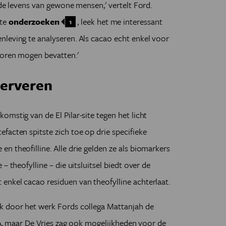
 de levens van gewone mensen,' vertelt Ford.
 te
onderzoeken
, leek het me interessant
1
leving te analyseren. Als cacao echt enkel voor
poren mogen bevatten.'
erveren
mstig van de El Pilar-site tegen het licht
facten spitste zich toe op drie specifieke
n theofilline. Alle drie gelden ze als biomarkers
– theofylline – die uitsluitsel biedt over de
enkel cacao residuen van theofylline achterlaat.
k door het werk Fords collega Mattanjah de
DNA, maar De Vries zag ook mogelijkheden voor de