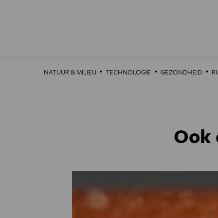
Overslaan
en
naar
de
inhoud
gaan
·
·
·
NATUUR & MILIEU
TECHNOLOGIE
GEZONDHEID
R
Ook 