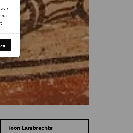
ocial
ooit
y
.
den
Toon Lambrechts