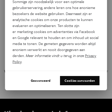
Sommige zijn noodzakelijk voor een optimale
gebruikerservaring, andere leren ons hoe anonieme
bezoekers de website gebruiken. Daarnaast zijn er
analytische cookies om onze producten te kunnen
evalueren en optimaliseren. Ten slotte zijn
er marketing cookies om advertenties via Facebook
en Google relevant te houden en om inhoud uit social
media te tonen. De gemeten gegevens worden altijd
Geschiedenis
anoniem verwerkt en nooit doorgegeven aan
Gips toont grote droogte die
derden.
Meer informatie vindt u terug in onze
Privacy
Maya’s nekte
Policy
.
Water in afzettingen op de bodem van een Mexicaans meer
geeft aan hoe droog het werd.
Geavanceerd
Cookies aanvaarden