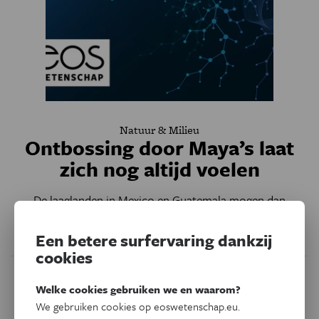
Natuur & Milieu
Ontbossing door Maya’s laat
zich nog altijd voelen
De laaglanden in Mexico en Guatemala mogen dan
begroeid zijn met dicht regenwoud, de koolstofopslag van
de bodem is nog veeleer beperkt.
Een betere surfervaring dankzij
cookies
Welke cookies gebruiken we en waarom?
We gebruiken cookies op eoswetenschap.eu.