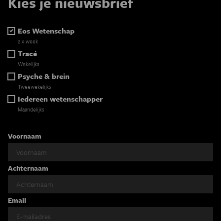
Kies je nieuwsbrief
Eos Wetenschap
2 x week
Tracé
Wekelijks
Psyche & brein
Tweewekelijks
Iedereen wetenschapper
Maandelijks
Voornaam
Achternaam
Email