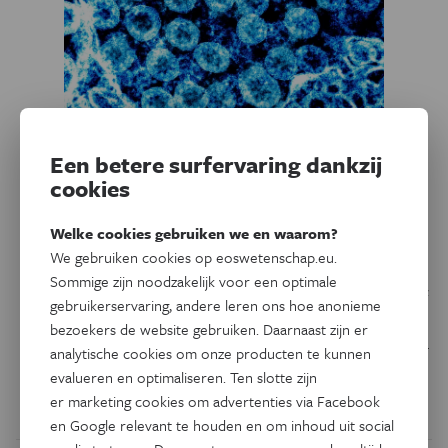
Een betere surfervaring dankzij
Gezondheid
cookies
Helpt bestaande
reumamedicatie in de strijd
Welke cookies gebruiken we en waarom?
tegen covid-19-infectie?
We gebruiken cookies op eoswetenschap.eu.
Sommige zijn noodzakelijk voor een optimale
Vandaag start een grote Belgische studie om na te gaan of
gebruikerservaring, andere leren ons hoe anonieme
medicatie die nu gebruikt wordt bij de behandeling van
bezoekers de website gebruiken. Daarnaast zijn er
reuma een overmatige ontstekingsreactie bij een covid-19-
analytische cookies om onze producten te kunnen
infectie kan afremmen en zo de longschade kan beperken.
evalueren en optimaliseren. Ten slotte zijn
er marketing cookies om advertenties via Facebook
Door
Els Verweire
en Google relevant te houden en om inhoud uit social