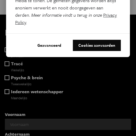
media te tonen. De gemeten gegevens worden altijd
anoniem verwerkt en nooit doorgegeven aan
derden.
Meer informatie vindt u terug in onze
Privacy
Policy
.
Kies je nieuwsbrief
Geavanceerd
Cookies aanvaarden
Eos Wetenschap
2 x week
Tracé
Wekelijks
Psyche & brein
Tweewekelijks
Iedereen wetenschapper
Maandelijks
Voornaam
Achternaam