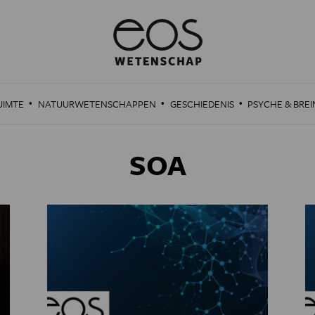
·
·
·
UIMTE
NATUURWETENSCHAPPEN
GESCHIEDENIS
PSYCHE & BREI
SOA