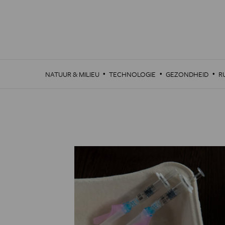
Overslaan
en
naar
de
inhoud
gaan
·
·
·
NATUUR & MILIEU
TECHNOLOGIE
GEZONDHEID
R