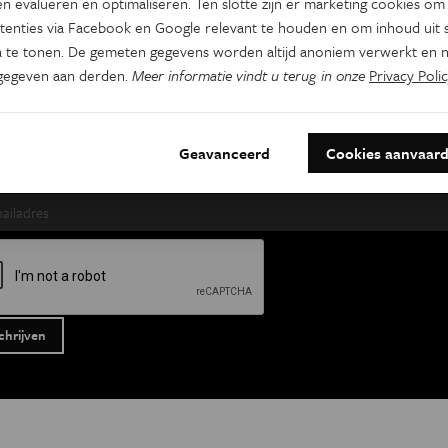
n evalueren en optimaliseren. Ten slotte zijn er marketing cookies om
tenties via Facebook en Google relevant te houden en om inhoud uit s
s Wetenschap
Tracé
Psyche & br
 te tonen. De gemeten gegevens worden altijd anoniem verwerkt en n
 week
Wekelijks
Tweewekelijks
gegeven aan derden.
Meer informatie vindt u terug in onze
Privacy Polic
naam
Achternaam
Geavanceerd
Cookies aanvaar