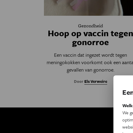
Gezondheid
Hoop op vaccin tege
gonorroe
Een vaccin dat ingezet wordt tegen
meningokokken voorkomt ook een aanta
gevallen van gonorroe.
Door
Els Verweire
Een
Welk
We ge
optim
Ki
websi