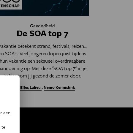
Gezondheid
De SOA top 7
Vakantie betekent strand, festivals, reizen...
en SOA's. Veel jongeren lopen juist tijdens
hun vakantie een seksueel overdraagbare
aandoening op. Met deze "SOA top 7" in je
koffer kom jij gezond de zomer door.
Door
Elles Lalieu
,
Nemo Kennislink
or een
 te