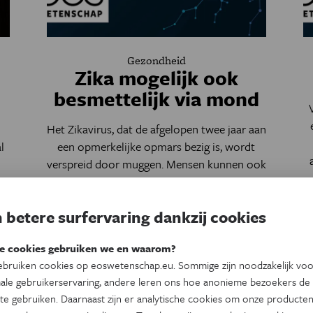
Gezondheid
n
Zika mogelijk ook
besmettelijk via mond
Het Zikavirus, dat de afgelopen twee jaar aan
l
een opmerkelijke opmars bezig is, wordt
verspreid door muggen. Mensen kunnen ook
elkaar besmetten, via seksueel contact.
 betere surfervaring dankzij cookies
e cookies gebruiken we en waarom?
bruiken cookies op eoswetenschap.eu. Sommige zijn noodzakelijk vo
ale gebruikerservaring, andere leren ons hoe anonieme bezoekers de
es je nieuwsbrief
te gebruiken. Daarnaast zijn er analytische cookies om onze producten