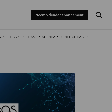
Zoeken:
Neem vriendenabonnement
·
·
·
·
N
BLOGS
PODCAST
AGENDA
JONGE UITDAGERS