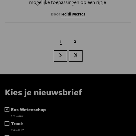
mogelijke toepassingen op een rijtje.
Door
Heidi Mertes
Huidige pagina
1
Page
2
Volgende pagina
Laatste pagina
Paginatie
Kies je nieuwsbrief
Eos Wetenschap
2 x week
Tracé
Wekelijks