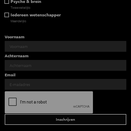
Psyche & brein
Tweewekelijks
Iedereen wetenschapper
Maandelijks
Voornaam
Achternaam
Email