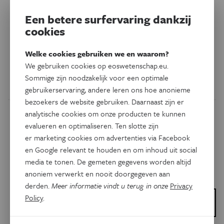
dronkemansgang
Een betere surfervaring dankzij
Een glaasje te veel en je staat al gauw wankel op je benen.
cookies
Amerikaanse onderzoekers gebruikten met succes
smartphonesensoren om te meten of je al dan niet
Welke cookies gebruiken we en waarom?
geïntoxiceerd bent.
We gebruiken cookies op eoswetenschap.eu.
Sommige zijn noodzakelijk voor een optimale
Door
Baldwin Verhoeven
gebruikerservaring, andere leren ons hoe anonieme
bezoekers de website gebruiken. Daarnaast zijn er
analytische cookies om onze producten te kunnen
evalueren en optimaliseren. Ten slotte zijn
er marketing cookies om advertenties via Facebook
en Google relevant te houden en om inhoud uit social
media te tonen. De gemeten gegevens worden altijd
anoniem verwerkt en nooit doorgegeven aan
derden.
Meer informatie vindt u terug in onze
Privacy
Policy
.
Dit is een artikel van:
De Vlaamse Scriptieprijs