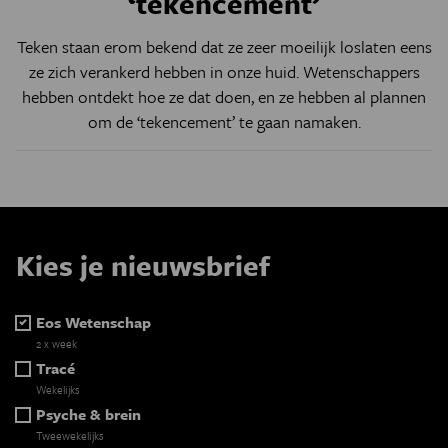
‘tekencement’
Teken staan erom bekend dat ze zeer moeilijk loslaten eens
ze zich verankerd hebben in onze huid. Wetenschappers
hebben ontdekt hoe ze dat doen, en ze hebben al plannen
om de ‘tekencement’ te gaan namaken.
Kies je nieuwsbrief
Eos Wetenschap
2 x week
Tracé
Wekelijks
Psyche & brein
Tweewekelijks