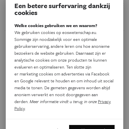
zijn, maar je kunt er ook erg ziek van worden. Waarom bijt
Een betere surfervaring dankzij
een teek? En wat moet je doen als je gebeten bent?
cookies
Door
Freeke Homminga
Welke cookies gebruiken we en waarom?
We gebruiken cookies op eoswetenschap.eu.
Sommige zijn noodzakelijk voor een optimale
gebruikerservaring, andere leren ons hoe anonieme
bezoekers de website gebruiken. Daarnaast zijn er
analytische cookies om onze producten te kunnen
evalueren en optimaliseren. Ten slotte zijn
er marketing cookies om advertenties via Facebook
en Google relevant te houden en om inhoud uit social
media te tonen. De gemeten gegevens worden altijd
anoniem verwerkt en nooit doorgegeven aan
derden.
Meer informatie vindt u terug in onze
Privacy
Policy
.
Gezondheid
Nu in Eos magazine
Zeldzame aandoening:
allergisch voor zoogdier